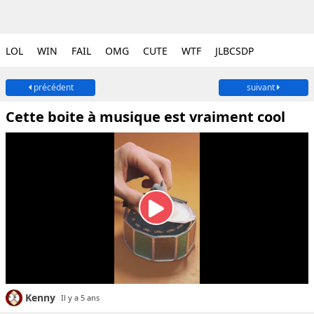
LOL
WIN
FAIL
OMG
CUTE
WTF
JLBCSDP
précédent
suivant
Cette boite à musique est vraiment cool
Kenny
Il y a 5 ans