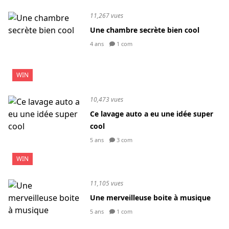
11,267 vues
Une chambre secrète bien cool
4 ans
1 com
WIN
10,473 vues
Ce lavage auto a eu une idée super
cool
5 ans
3 com
WIN
11,105 vues
Une merveilleuse boite à musique
5 ans
1 com