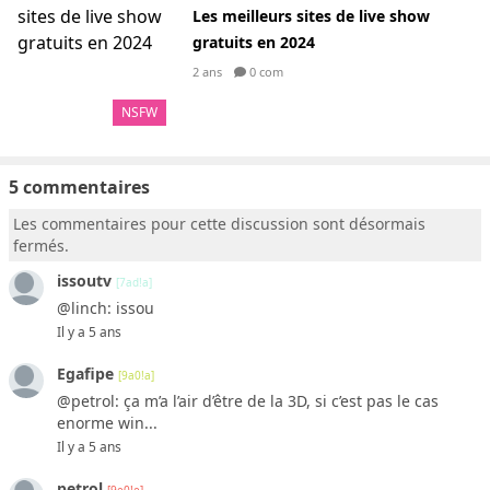
Les meilleurs sites de live show
gratuits en 2024
2 ans
0 com
NSFW
5 commentaires
Les commentaires pour cette discussion sont désormais
fermés.
issoutv
[7ad!a]
@linch: issou
Il y a 5 ans
Egafipe
[9a0!a]
@petrol: ça m’a l’air d’être de la 3D, si c’est pas le cas
enorme win...
Il y a 5 ans
petrol