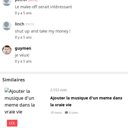
[9e0!e]
Le make-off serait intéressant
Il y a 5 ans
linch
[f59!5]
shut up and take my money !
Il y a 5 ans
guymen
je veux!
Il y a 5 ans
Similaires
2,552 vues
Ajouter la musique d'un meme dans
la vraie vie
10 mois
0 com
LOL