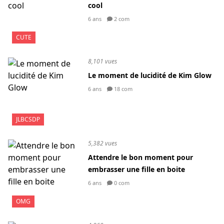
cool
6 ans
2 com
CUTE
8,101 vues
Le moment de lucidité de Kim Glow
6 ans
18 com
JLBCSDP
5,382 vues
Attendre le bon moment pour
embrasser une fille en boite
6 ans
0 com
OMG