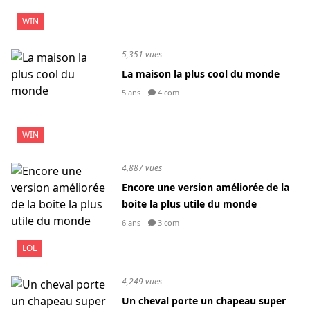
WIN
5,351 vues
La maison la plus cool du monde
5 ans
4 com
WIN
4,887 vues
Encore une version améliorée de la
boite la plus utile du monde
6 ans
3 com
LOL
4,249 vues
Un cheval porte un chapeau super