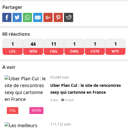
Partager
60
réactions
1
44
11
1
1
1
LOL
WIN
FAIL
OMG
CUTE
WTF
A voir
93,689 vues
Uber Plan Cul : le site de rencontres
sexy qui cartonne en France
3 ans
0 com
FAIL
NSFW
111,132 vues