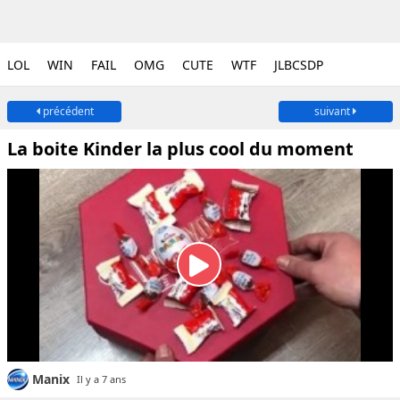
LOL
WIN
FAIL
OMG
CUTE
WTF
JLBCSDP
précédent
suivant
La boite Kinder la plus cool du moment
Manix
Il y a 7 ans