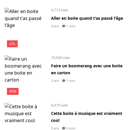
4,713 vues
Aller en boite quand t'as passé l'âge
4 ans
1 com
LOL
10,020 vues
Faire un boomerang avec une boite
en carton
5 ans
1 com
WIN
6,419 vues
Cette boite à musique est vraiment
cool
5 ans
5 com