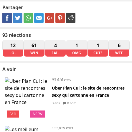
Partager
93
réactions
12
61
4
1
1
6
LOL
WIN
FAIL
OMG
CUTE
WTF
A voir
93,616 vues
Uber Plan Cul : le site de rencontres
sexy qui cartonne en France
3 ans
0 com
FAIL
NSFW
111,019 vues