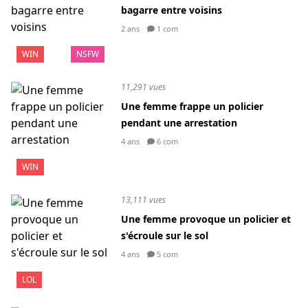
bagarre entre voisins
2 ans
1 com
WIN
NSFW
11,291 vues
Une femme frappe un policier
pendant une arrestation
4 ans
6 com
WIN
13,111 vues
Une femme provoque un policier et
s'écroule sur le sol
4 ans
5 com
LOL