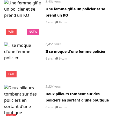
5,431 vues
Une femme gifle un policier et se
prend un KO
5 ans
8 com
WIN
NSFW
6,455 vues
Il se moque d'une femme policier
6 ans
5 com
FAIL
5,824 vues
Deux pilleurs tombent sur des
policiers en sortant d'une boutique
6 ans
4 com