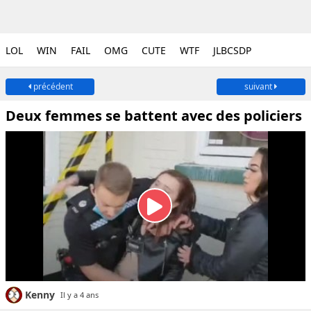
LOL
WIN
FAIL
OMG
CUTE
WTF
JLBCSDP
précédent
suivant
Deux femmes se battent avec des policiers
Kenny
Il y a 4 ans