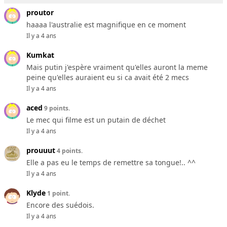
proutor
haaaa l'australie est magnifique en ce moment
Il y a 4 ans
Kumkat
Mais putin j'espère vraiment qu'elles auront la meme
peine qu'elles auraient eu si ca avait été 2 mecs
Il y a 4 ans
aced
9 points.
Le mec qui filme est un putain de déchet
Il y a 4 ans
prouuut
4 points.
Elle a pas eu le temps de remettre sa tongue!.. ^^
Il y a 4 ans
Klyde
1 point.
Encore des suédois.
Il y a 4 ans