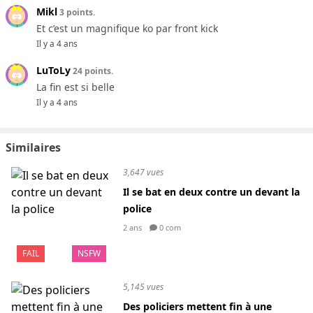
Mikl
3 points.
Et c’est un magnifique ko par front kick
Il y a 4 ans
LuToLy
24 points.
La fin est si belle
Il y a 4 ans
Similaires
3,647 vues
Il se bat en deux contre un devant la
police
2 ans
0 com
FAIL
NSFW
5,145 vues
Des policiers mettent fin à une