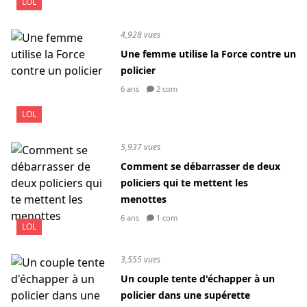
LOL
4,928 vues
Une femme utilise la Force contre un
policier
6 ans
2 com
LOL
5,937 vues
Comment se débarrasser de deux
policiers qui te mettent les
menottes
6 ans
1 com
LOL
3,555 vues
Un couple tente d'échapper à un
policier dans une supérette