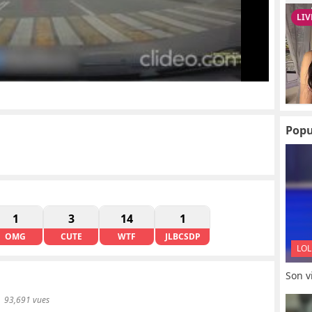
Popu
1
3
14
1
OMG
CUTE
WTF
JLBCSDP
LOL
Son vi
93,691 vues