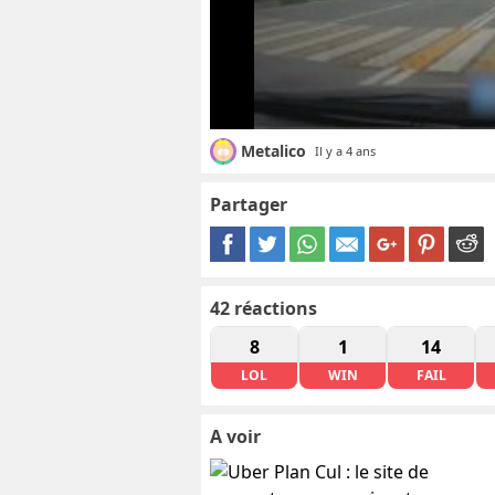
Metalico
Il y a 4 ans
Partager
42
réactions
8
1
14
LOL
WIN
FAIL
A voir