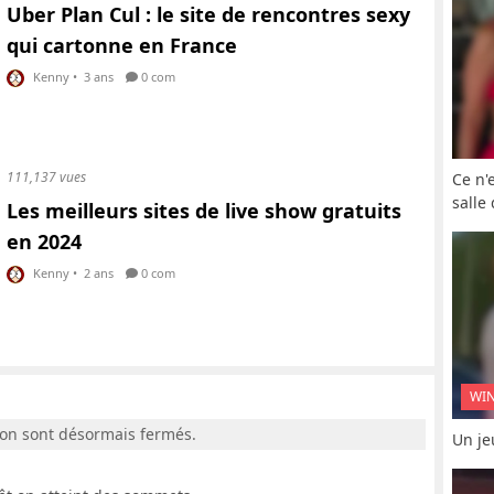
Uber Plan Cul : le site de rencontres sexy
qui cartonne en France
Kenny
•
3 ans
0 com
111,137 vues
Ce n'
salle
Les meilleurs sites de live show gratuits
en 2024
Kenny
•
2 ans
0 com
WI
ion sont désormais fermés.
Un je