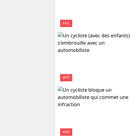
FAIL
WTF
WIN