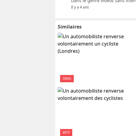
Dans le genre vidéos sans inté
Il y a 4 ans
Similaires
OMG
WTF