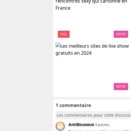
FAIL
NSFW
NSFW
1 commentaire
Les commentaires pour cette discuss
AntiBouseux
4 points.