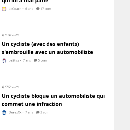
qui lui a mal parlé
LeCoach
•
6 ans
17 com
4,834 vues
Un cycliste (avec des enfants)
s'embrouille avec un automobiliste
paStiss
•
7 ans
5 com
4,682 vues
Un cycliste bloque un automobiliste qui
commet une infraction
DurexXx
•
7 ans
3 com