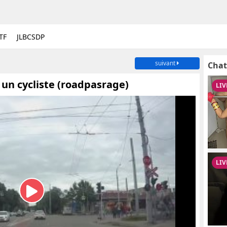
TF
JLBCSDP
suivant
Chat
un cycliste (roadpasrage)