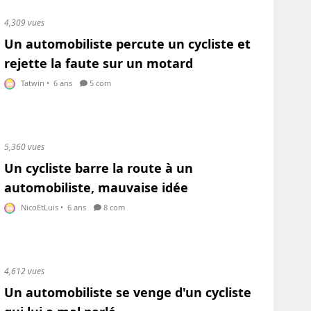
4,309 vues
Un automobiliste percute un cycliste et
rejette la faute sur un motard
Tatwin
•
6 ans
5 com
5,360 vues
Un cycliste barre la route à un
automobiliste, mauvaise idée
NicoEtLuis
•
6 ans
8 com
4,612 vues
Un automobiliste se venge d'un cycliste