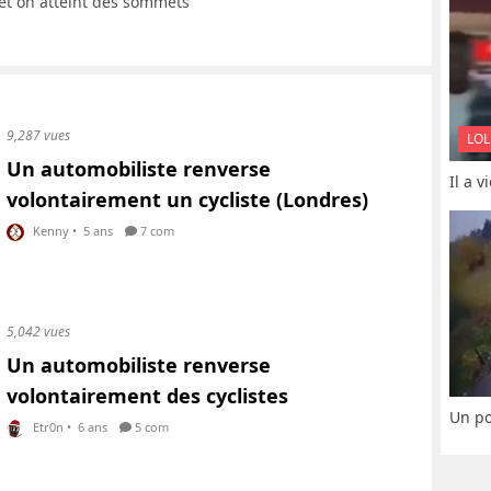
rêt on atteint des sommets
9,287 vues
LOL
Un automobiliste renverse
Il a 
volontairement un cycliste (Londres)
Kenny
•
5 ans
7 com
5,042 vues
Un automobiliste renverse
volontairement des cyclistes
Un po
Etr0n
•
6 ans
5 com