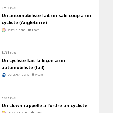
3,934 vues
Un automobiliste fait un sale coup à un
cycliste (Angleterre)
Takati
•
7 ans
1 com
3,383 vues
Un cycliste fait la leçon à un
automobiliste (fail)
DurexXx
•
7 ans
0 com
6,565 vues
Un clown rappelle à l'ordre un cycliste
Flexi777
•
7 ans
0 com