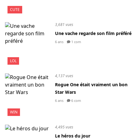
CUTE
3,681 vues
Une vache regarde son film préféré
6 ans
1 com
LOL
4,137 vues
Rogue One était vraiment un bon
Star Wars
6 ans
6 com
WIN
4,495 vues
Le héros du jour