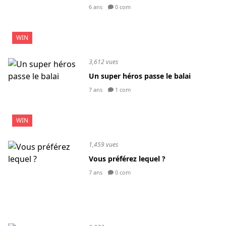
6 ans
0 com
WIN
3,612 vues
Un super héros passe le balai
7 ans
1 com
WIN
1,459 vues
Vous préférez lequel ?
7 ans
0 com