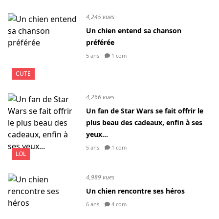
4,245 vues
Un chien entend sa chanson
préférée
5 ans
1 com
CUTE
4,266 vues
Un fan de Star Wars se fait offrir le
plus beau des cadeaux, enfin à ses
yeux...
5 ans
1 com
LOL
4,989 vues
Un chien rencontre ses héros
6 ans
4 com