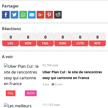
Partager
Réactions
0
0
0
0
0
0
LOL
WIN
FAIL
OMG
CUTE
WTF
A voir
93,706 vues
Uber Plan Cul : le site de rencontres
sexy qui cartonne en France
3 ans
0 com
FAIL
NSFW
111,155 vues