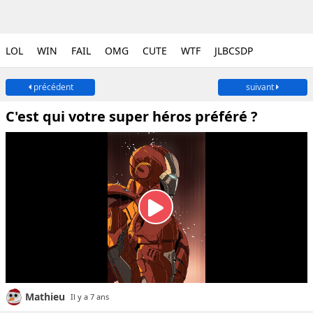
LOL
WIN
FAIL
OMG
CUTE
WTF
JLBCSDP
précédent
suivant
C'est qui votre super héros préféré ?
Mathieu
Il y a 7 ans