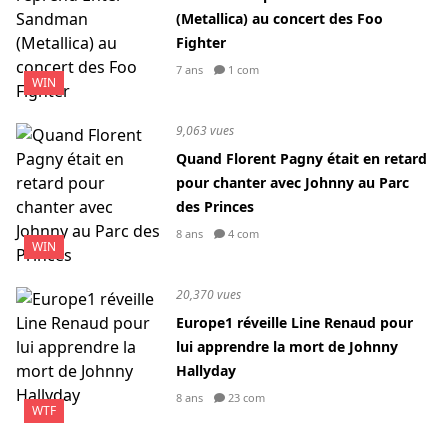
(Metallica) au concert des Foo
Fighter
7 ans
1 com
WIN
9,063 vues
Quand Florent Pagny était en retard
pour chanter avec Johnny au Parc
des Princes
8 ans
4 com
WIN
20,370 vues
Europe1 réveille Line Renaud pour
lui apprendre la mort de Johnny
Hallyday
8 ans
23 com
WTF