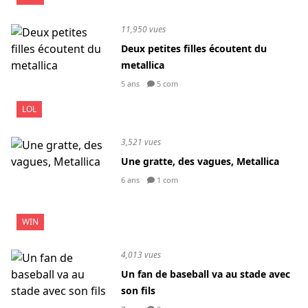
11,950 vues
Deux petites filles écoutent du
metallica
5 ans
5 com
LOL
3,521 vues
Une gratte, des vagues, Metallica
6 ans
1 com
WIN
4,013 vues
Un fan de baseball va au stade avec
son fils