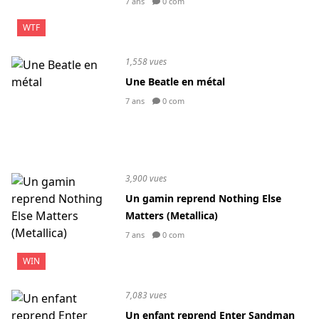
7 ans
0 com
WTF
1,558 vues
Une Beatle en métal
7 ans
0 com
3,900 vues
Un gamin reprend Nothing Else
Matters (Metallica)
7 ans
0 com
WIN
7,083 vues
Un enfant reprend Enter Sandman