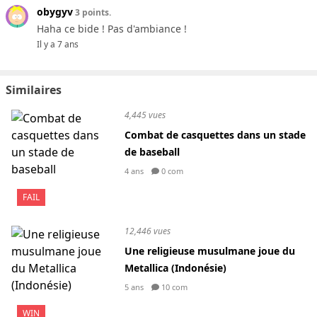
obygyv
3 points.
Haha ce bide ! Pas d'ambiance !
Il y a 7 ans
Similaires
4,445 vues
Combat de casquettes dans un stade
de baseball
4 ans
0 com
FAIL
12,446 vues
Une religieuse musulmane joue du
Metallica (Indonésie)
5 ans
10 com
WIN