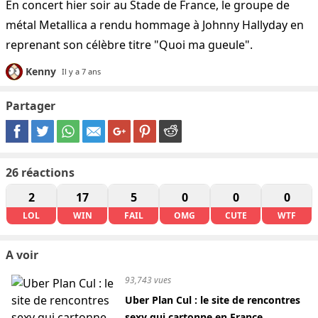
En concert hier soir au Stade de France, le groupe de
métal Metallica a rendu hommage à Johnny Hallyday en
reprenant son célèbre titre "Quoi ma gueule".
Kenny
Il y a 7 ans
Partager
26
réactions
2
17
5
0
0
0
LOL
WIN
FAIL
OMG
CUTE
WTF
A voir
93,743 vues
Uber Plan Cul : le site de rencontres
sexy qui cartonne en France