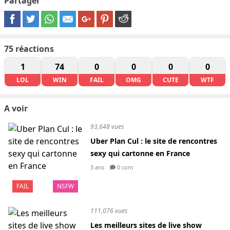
Partager
75
réactions
1
74
0
0
0
0
LOL
WIN
FAIL
OMG
CUTE
WTF
A voir
93,648 vues
Uber Plan Cul : le site de rencontres
sexy qui cartonne en France
3 ans
0 com
FAIL
NSFW
111,076 vues
Les meilleurs sites de live show