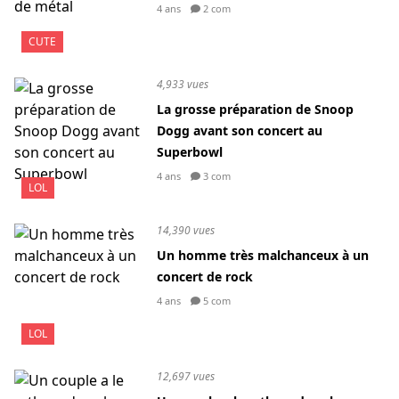
4 ans
2 com
CUTE
4,933 vues
La grosse préparation de Snoop
Dogg avant son concert au
Superbowl
4 ans
3 com
LOL
14,390 vues
Un homme très malchanceux à un
concert de rock
4 ans
5 com
LOL
12,697 vues