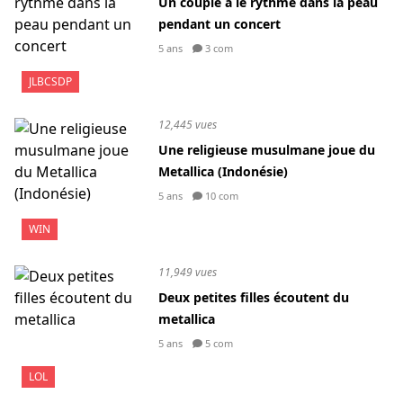
Un couple a le rythme dans la peau
pendant un concert
5 ans
3 com
JLBCSDP
12,445 vues
Une religieuse musulmane joue du
Metallica (Indonésie)
5 ans
10 com
WIN
11,949 vues
Deux petites filles écoutent du
metallica
5 ans
5 com
LOL