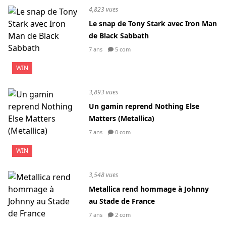
4,823 vues
Le snap de Tony Stark avec Iron Man
de Black Sabbath
7 ans
5 com
WIN
3,893 vues
Un gamin reprend Nothing Else
Matters (Metallica)
7 ans
0 com
WIN
3,548 vues
Metallica rend hommage à Johnny
au Stade de France
7 ans
2 com