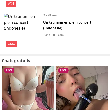
WIN
3,739 vues
Un tsunami en plein concert
(Indonésie)
7 ans
3 com
OMG
Chats gratuits