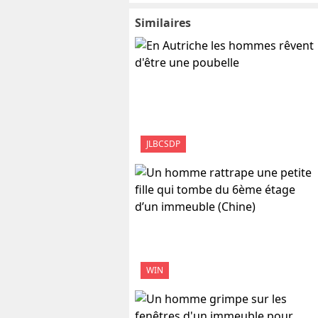
Similaires
JLBCSDP
WIN