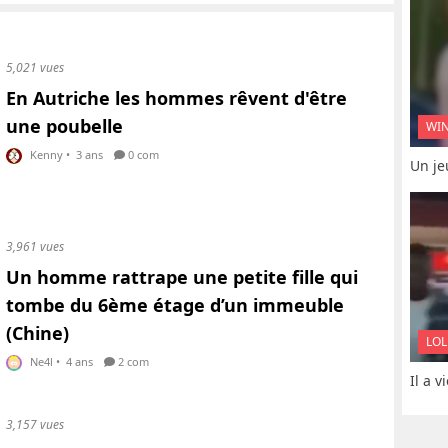
5,021 vues
En Autriche les hommes rêvent d'être
une poubelle
WI
Kenny
•
3 ans
0 com
Un je
3,961 vues
Un homme rattrape une petite fille qui
tombe du 6ème étage d’un immeuble
(Chine)
LOL
Ne4l
•
4 ans
2 com
Il a 
3,157 vues