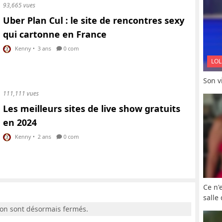
93,665 vues
Uber Plan Cul : le site de rencontres sexy
qui cartonne en France
Kenny
•
3 ans
0 com
LOL
Son vi
111,111 vues
Les meilleurs sites de live show gratuits
en 2024
Kenny
•
2 ans
0 com
Ce n'
salle
ion sont désormais fermés.