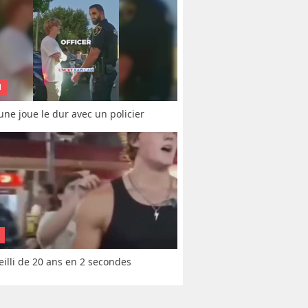
N
une joue le dur avec un policier
vieilli de 20 ans en 2 secondes