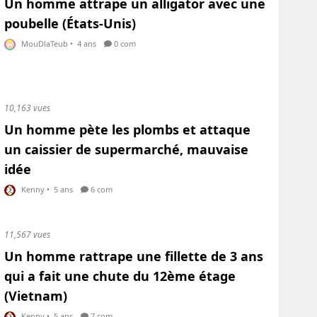
Un homme attrape un alligator avec une
poubelle (États-Unis)
MouDlaTeub
•
4 ans
0 com
10,163 vues
Un homme pète les plombs et attaque
un caissier de supermarché, mauvaise
idée
Kenny
•
5 ans
6 com
11,567 vues
Un homme rattrape une fillette de 3 ans
qui a fait une chute du 12ème étage
(Vietnam)
Kenny
•
5 ans
7 com