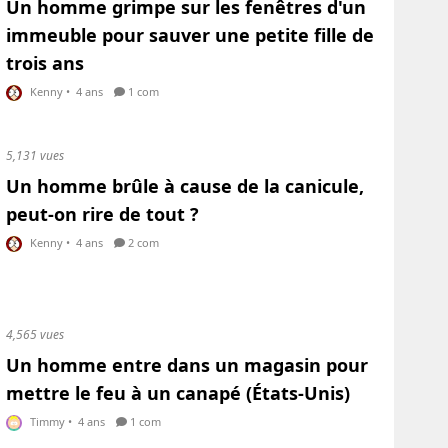
Un homme grimpe sur les fenêtres d'un
immeuble pour sauver une petite fille de
trois ans
Kenny
•
4 ans
1 com
5,131 vues
Un homme brûle à cause de la canicule,
peut-on rire de tout ?
Kenny
•
4 ans
2 com
4,565 vues
Un homme entre dans un magasin pour
mettre le feu à un canapé (États-Unis)
Timmy
•
4 ans
1 com