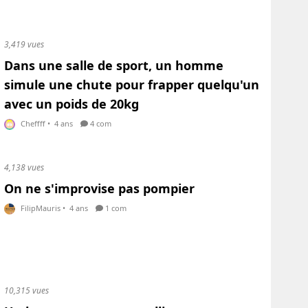
3,419 vues
Dans une salle de sport, un homme
simule une chute pour frapper quelqu'un
avec un poids de 20kg
Cheffff
•
4 ans
4 com
4,138 vues
On ne s'improvise pas pompier
FilipMauris
•
4 ans
1 com
10,315 vues