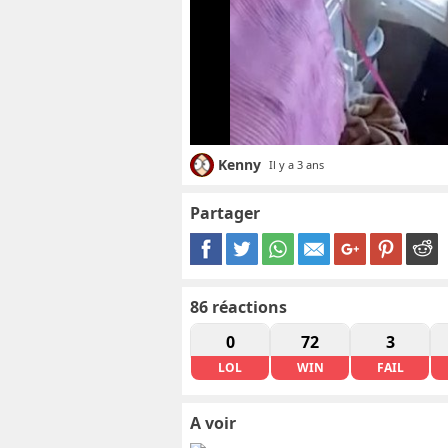
Kenny
Il y a 3 ans
Partager
86
réactions
0
72
3
LOL
WIN
FAIL
A voir