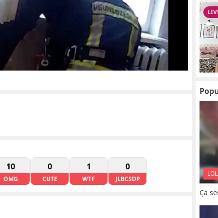
Popu
10
0
1
0
LOL
OMG
CUTE
WTF
JLBCSDP
Ça se