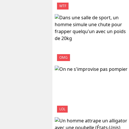
WTF
OMG
LOL