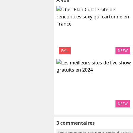
A voir
FAIL
NSFW
NSFW
3 commentaires
Les commentaires pour cette discuss