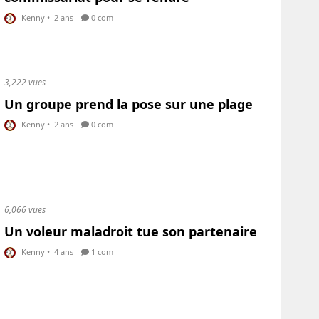
Kenny
•
2 ans
0 com
3,222 vues
Un groupe prend la pose sur une plage
Kenny
•
2 ans
0 com
6,066 vues
Un voleur maladroit tue son partenaire
Kenny
•
4 ans
1 com