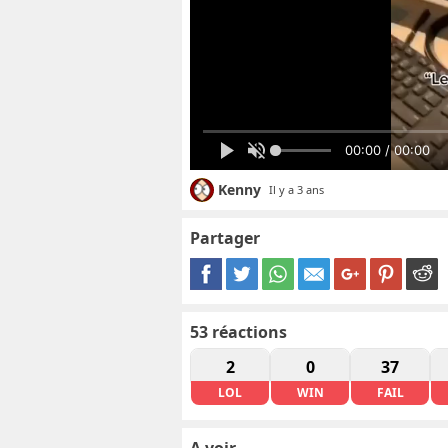
00:00 / 00:00
Kenny
Il y a 3 ans
Partager
53
réactions
2
0
37
LOL
WIN
FAIL