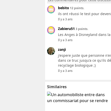
bebito
12 points.
ils ont réussi le test pour deven
Il y a 3 ans
Zabieru51
3 points.
Les Anges à Disneyland dans la 
Il y a 3 ans
zanji
j'espere juste que personne n'es
dans ce truc jusqu'a ce qu'ils d
recyclage biologique ;)
Il y a 3 ans
Similaires