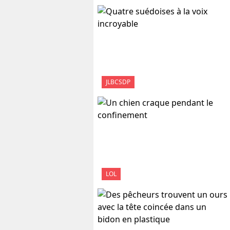
JLBCSDP
LOL