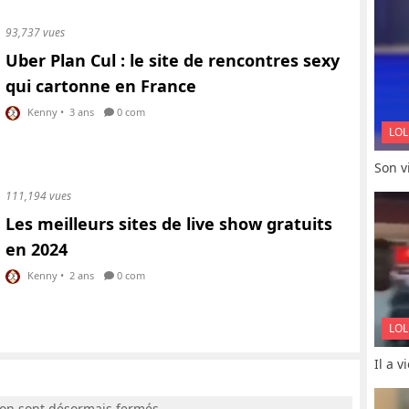
93,737 vues
Uber Plan Cul : le site de rencontres sexy
qui cartonne en France
Kenny
•
3 ans
0 com
LOL
Son vi
111,194 vues
Les meilleurs sites de live show gratuits
en 2024
Kenny
•
2 ans
0 com
LOL
Il a 
ion sont désormais fermés.