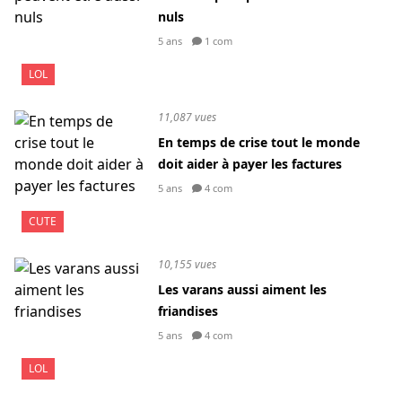
nuls
5 ans
1 com
LOL
11,087 vues
En temps de crise tout le monde
doit aider à payer les factures
5 ans
4 com
CUTE
10,155 vues
Les varans aussi aiment les
friandises
5 ans
4 com
LOL