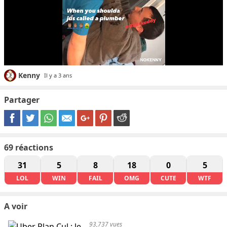
Kenny
Il y a 3 ans
Partager
69
réactions
31
5
8
18
0
5
LOL
WIN
FAIL
OMG
CUTE
WTF
A voir
93,737 vues