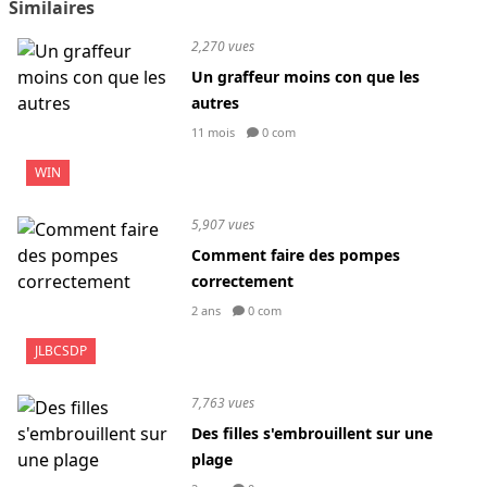
Similaires
2,270 vues
Un graffeur moins con que les
autres
11 mois
0 com
WIN
5,907 vues
Comment faire des pompes
correctement
2 ans
0 com
JLBCSDP
7,763 vues
Des filles s'embrouillent sur une
plage