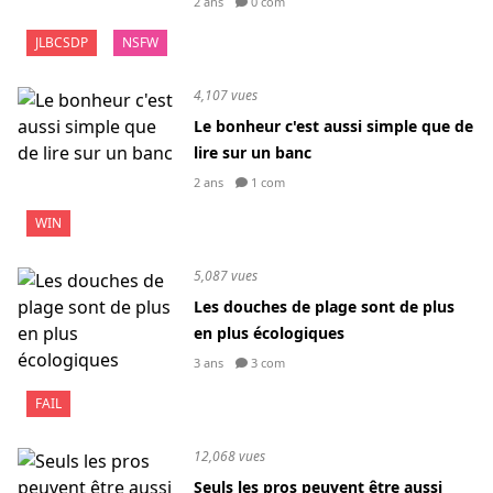
2 ans
0 com
JLBCSDP
NSFW
4,107 vues
Le bonheur c'est aussi simple que de
lire sur un banc
2 ans
1 com
WIN
5,087 vues
Les douches de plage sont de plus
en plus écologiques
3 ans
3 com
FAIL
12,068 vues
Seuls les pros peuvent être aussi