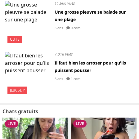
11,666 vues
Une grosse pieuvre se balade sur
une plage
5 ans
0 com
CUTE
7,018 vues
Il faut bien les arroser pour qu'ils
puissent pousser
5 ans
1 com
JLBCSDP
Chats gratuits