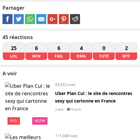
Partager
45
réactions
25
6
6
4
0
2
LOL
WIN
FAIL
OMG
CUTE
WTF
A voir
93,652 vues
Uber Plan Cul : le site de rencontres
sexy qui cartonne en France
3 ans
0 com
FAIL
NSFW
111,088 vues