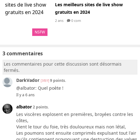
Les meilleurs sites de live show
gratuits en 2024
2 ans
0 com
NSFW
3 commentaires
Les commentaires pour cette discussion sont désormais
fermés.
DarkVador
9 points.
[3f8!f]
@albator: Quel poète !
Il y a 6 ans
albator
2 points.
Les viscères explosent en premières, broyées contre les
côtes,
Vient le tour du foie, très douloureux mais non létal,
Les poumons sont ensuite comprimés expulsant tout l'air
qu'ils contiennent provoquant une destruction des valves