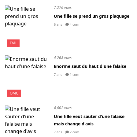
7,276 vues
Une fille se prend un gros plaquage
6 ans
4 com
FAIL
4,268 vues
Enorme saut du haut d'une falaise
7 ans
1 com
OMG
4,602 vues
Une fille veut sauter d’une falaise
mais change d'avis
7 ans
2 com