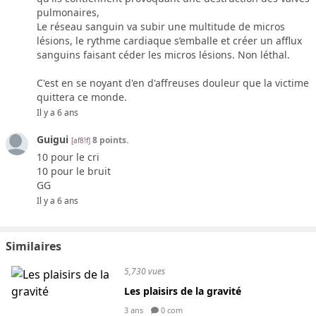
pulmonaires,
Le réseau sanguin va subir une multitude de micros
lésions, le rythme cardiaque s’emballe et créer un afflux
sanguins faisant céder les micros lésions. Non léthal.
C'est en se noyant d'en d'affreuses douleur que la victime
quittera ce monde.
Il y a 6 ans
Guigui
8 points.
[af8!f]
10 pour le cri
10 pour le bruit
GG
Il y a 6 ans
Similaires
5,730 vues
Les plaisirs de la gravité
3 ans
0 com