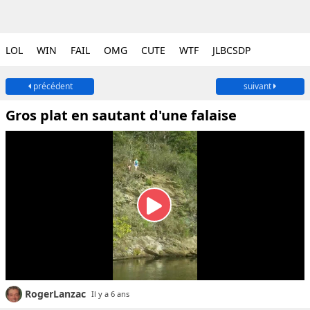
LOL
WIN
FAIL
OMG
CUTE
WTF
JLBCSDP
précédent
suivant
Gros plat en sautant d'une falaise
RogerLanzac
Il y a 6 ans