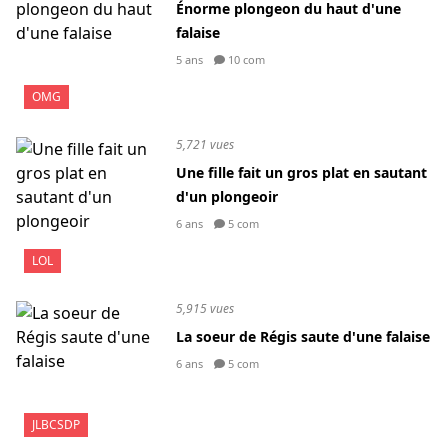
Énorme plongeon du haut d'une
falaise
5 ans
10 com
OMG
5,721 vues
Une fille fait un gros plat en sautant
d'un plongeoir
6 ans
5 com
LOL
5,915 vues
La soeur de Régis saute d'une falaise
6 ans
5 com
JLBCSDP