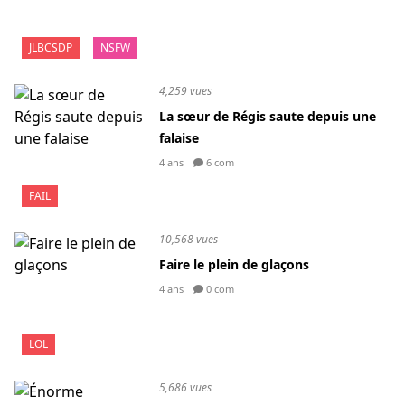
JLBCSDP
NSFW
4,259 vues
La sœur de Régis saute depuis une
falaise
4 ans
6 com
FAIL
10,568 vues
Faire le plein de glaçons
4 ans
0 com
LOL
5,686 vues