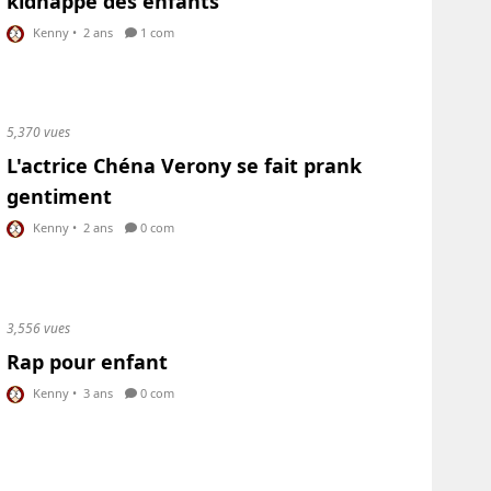
kidnappé des enfants
Kenny
•
2 ans
1 com
5,370 vues
L'actrice Chéna Verony se fait prank
gentiment
Kenny
•
2 ans
0 com
3,556 vues
Rap pour enfant
Kenny
•
3 ans
0 com