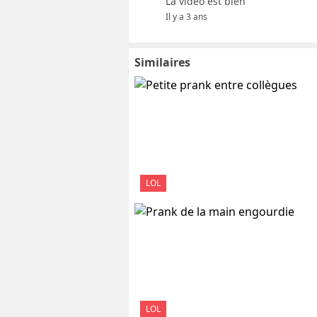
La vidéo est bien
Il y a 3 ans
Similaires
LOL
LOL