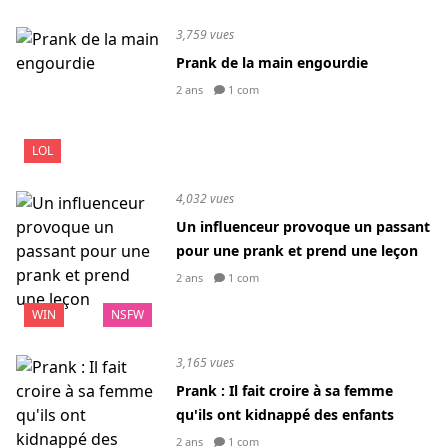
3,759 vues
Prank de la main engourdie
2 ans
1 com
LOL
4,032 vues
Un influenceur provoque un passant
pour une prank et prend une leçon
2 ans
1 com
WIN
NSFW
3,165 vues
Prank : Il fait croire à sa femme
qu'ils ont kidnappé des enfants
2 ans
1 com