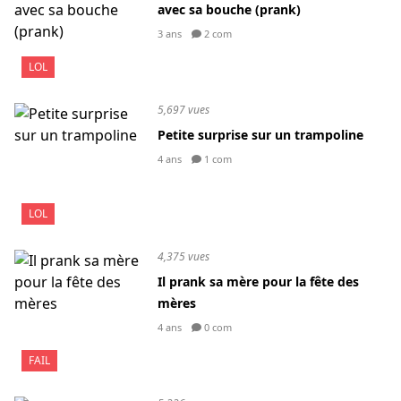
avec sa bouche (prank)
3 ans
2 com
LOL
5,697 vues
Petite surprise sur un trampoline
4 ans
1 com
LOL
4,375 vues
Il prank sa mère pour la fête des
mères
4 ans
0 com
FAIL