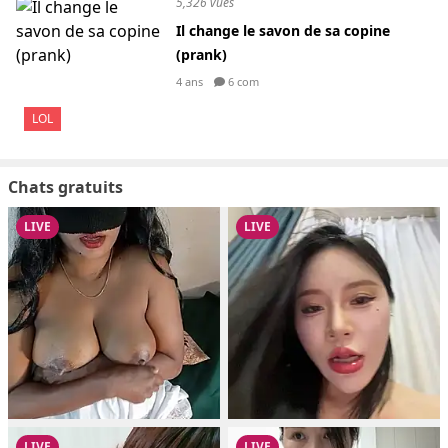
5,326 vues
Il change le savon de sa copine
(prank)
4 ans
6 com
LOL
Chats gratuits