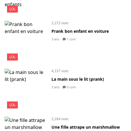
LOL
5,272 vues
Prank bon enfant en voiture
3 ans
1 com
LOL
4,337 vues
La main sous le lit (prank)
3 ans
0 com
LOL
5,264 vues
Une fille attrape un marshmallow