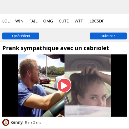
LOL
WIN
FAIL
OMG
CUTE
WTF
JLBCSDP
précédent
suivant
Prank sympathique avec un cabriolet
Kenny
Il y a 2 ans