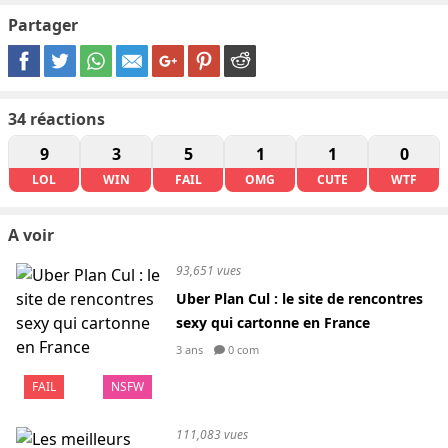
Partager
34
réactions
9
3
5
1
1
0
LOL
WIN
FAIL
OMG
CUTE
WTF
A voir
93,651 vues
Uber Plan Cul : le site de rencontres
sexy qui cartonne en France
3 ans
0 com
FAIL
NSFW
111,083 vues