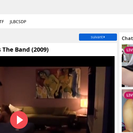
TF
JLBCSDP
suivant
Chat
 The Band (2009)