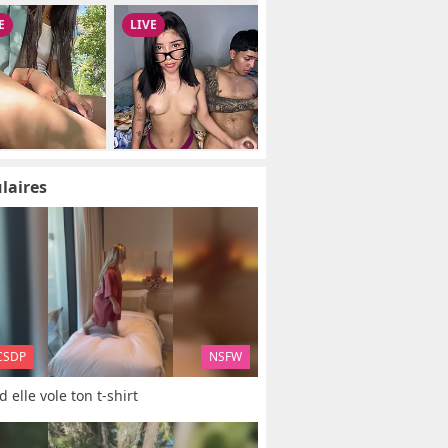
laires
CSDP
NSFW
 elle vole ton t-shirt