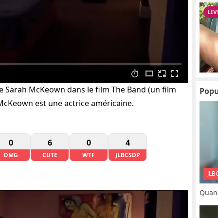
ice Sarah McKeown dans le film The Band (un film
Popu
 McKeown est une actrice américaine.
0
6
0
4
OMG
CUTE
WTF
JLBCSDP
JLB
Quand