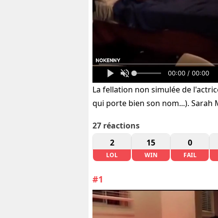
00:00 / 00:00
La fellation non simulée de l'actr
qui porte bien son nom...). Sarah
27
réactions
2
15
0
LOL
WIN
FAIL
#1