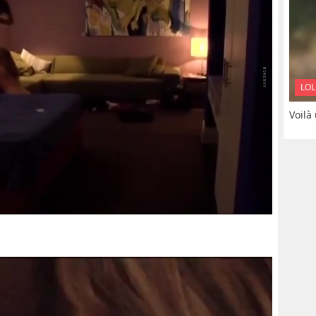
LOL
Voilà