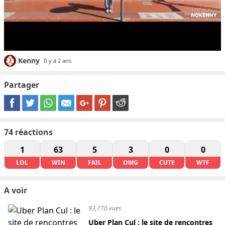
Kenny
Il y a 2 ans
Partager
74
réactions
1
63
5
3
0
0
LOL
WIN
FAIL
OMG
CUTE
WTF
A voir
93,770 vues
Uber Plan Cul : le site de rencontres