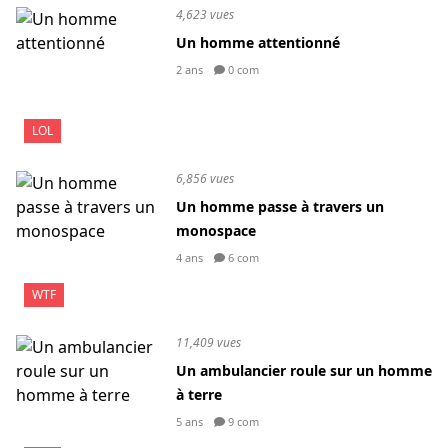
4,623 vues
Un homme attentionné
2 ans
0 com
LOL
6,856 vues
Un homme passe à travers un
monospace
4 ans
6 com
WTF
11,409 vues
Un ambulancier roule sur un homme
à terre
5 ans
9 com