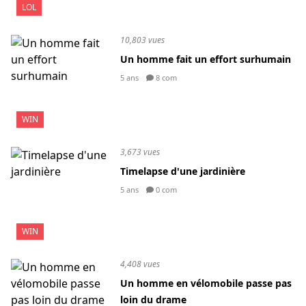
LOL
10,803 vues
Un homme fait un effort surhumain
5 ans
8 com
WIN
3,673 vues
Timelapse d'une jardinière
5 ans
0 com
WIN
4,408 vues
Un homme en vélomobile passe pas
loin du drame