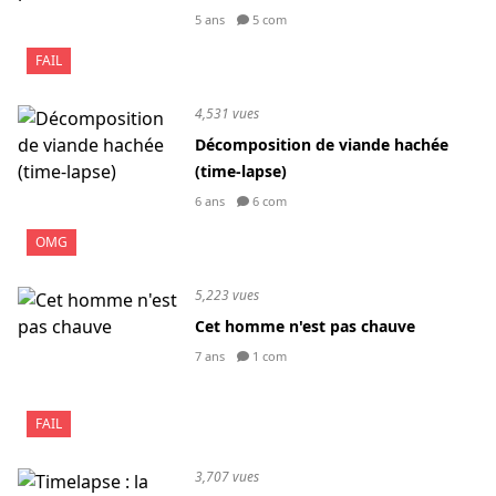
5 ans
5 com
FAIL
4,531 vues
Décomposition de viande hachée
(time-lapse)
6 ans
6 com
OMG
5,223 vues
Cet homme n'est pas chauve
7 ans
1 com
FAIL
3,707 vues