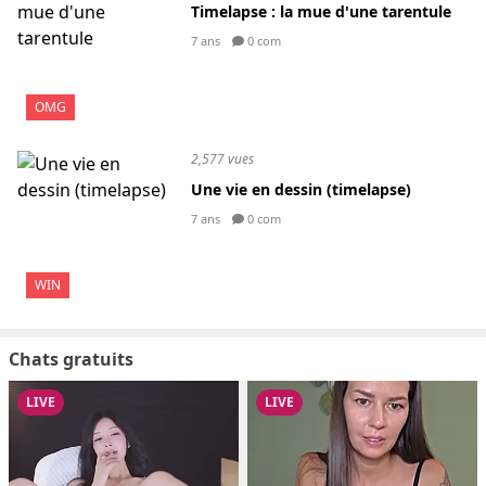
Timelapse : la mue d'une tarentule
7 ans
0 com
OMG
2,577 vues
Une vie en dessin (timelapse)
7 ans
0 com
WIN
Chats gratuits