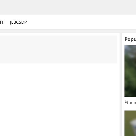
TF
JLBCSDP
Popu
Éton