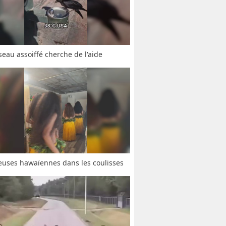
seau assoiffé cherche de l'aide
uses hawaïennes dans les coulisses