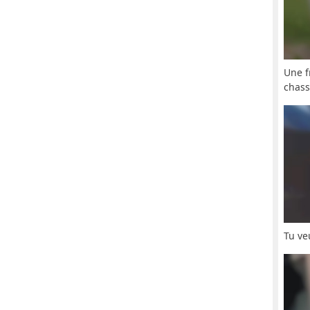
Une f
chas
Tu ve