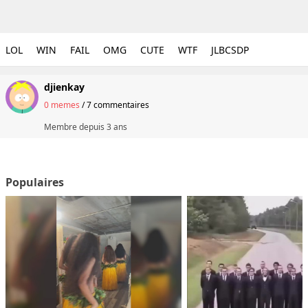
LOL
WIN
FAIL
OMG
CUTE
WTF
JLBCSDP
djienkay
0 memes
/
7 commentaires
Membre depuis
3 ans
Populaires