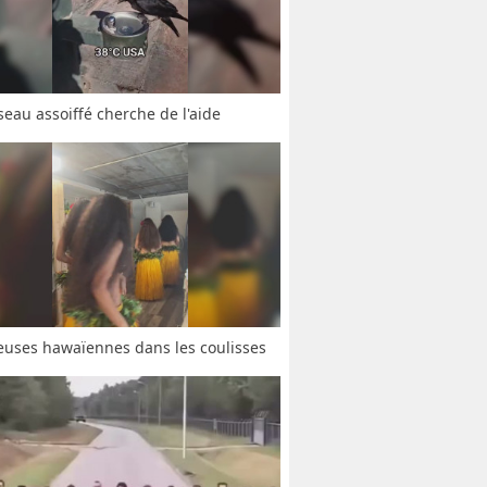
seau assoiffé cherche de l'aide
uses hawaïennes dans les coulisses