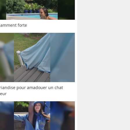
namment forte
riandise pour amadouer un chat 
seur