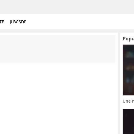
TF
JLBCSDP
Popu
Une 