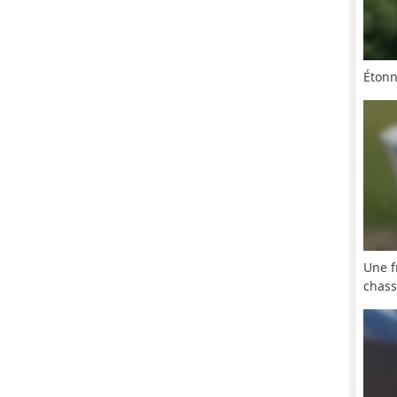
Éton
Une f
chas