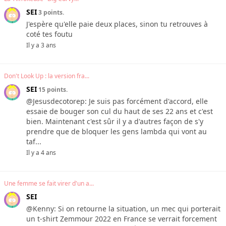
SEI
3 points.
J'espère qu'elle paie deux places, sinon tu retrouves à
coté tes foutu
Il y a 3 ans
Don't Look Up : la version fra...
SEI
15 points.
@Jesusdecotorep: Je suis pas forcément d'accord, elle
essaie de bouger son cul du haut de ses 22 ans et c'est
bien. Maintenant c'est sûr il y a d'autres façon de s'y
prendre que de bloquer les gens lambda qui vont au
taf...
Il y a 4 ans
Une femme se fait virer d'un a...
SEI
@Kenny: Si on retourne la situation, un mec qui porterait
un t-shirt Zemmour 2022 en France se verrait forcement