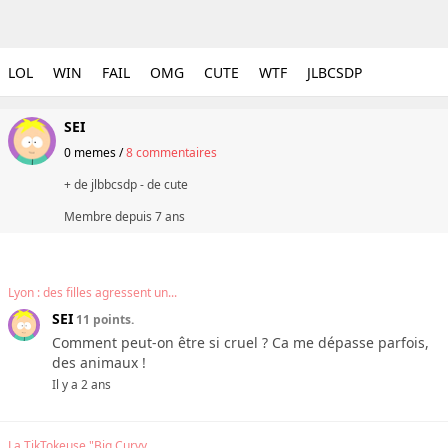
LOL
WIN
FAIL
OMG
CUTE
WTF
JLBCSDP
SEI
0 memes
/
8 commentaires
+ de jlbbcsdp - de cute
Membre depuis
7 ans
Lyon : des filles agressent un...
SEI
11 points.
Comment peut-on être si cruel ? Ca me dépasse parfois,
des animaux !
Il y a 2 ans
La TikTokeuse "Big Curvy...