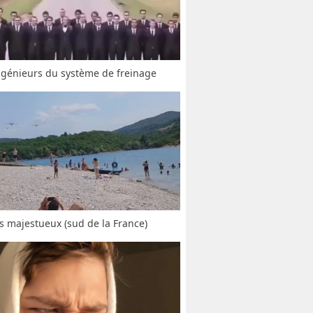
ngénieurs du système de freinage
s majestueux (sud de la France)