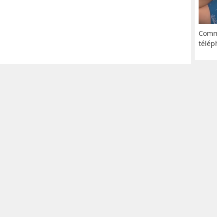
Comme
télép
© NoKenny.com 2006/2026