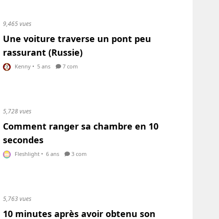
9,465 vues
Une voiture traverse un pont peu
rassurant (Russie)
Kenny
•
5 ans
7 com
5,728 vues
Comment ranger sa chambre en 10
secondes
Fleshlight
•
6 ans
3 com
5,763 vues
10 minutes après avoir obtenu son