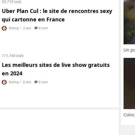
93,710 vues
Uber Plan Cul : le site de rencontres sexy
qui cartonne en France
Kenny
•
3 ans
0 com
Un po
111,164 vues
Les meilleurs sites de live show gratuits
en 2024
Kenny
•
2 ans
0 com
Coïnc