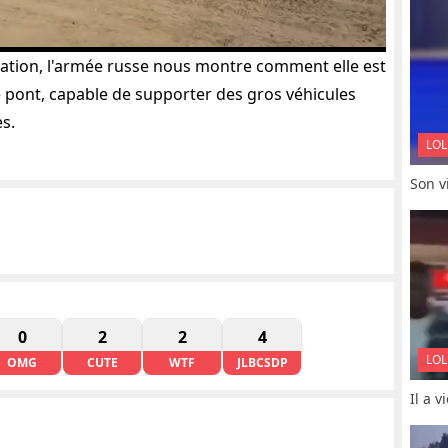
ation, l'armée russe nous montre comment elle est
e pont, capable de supporter des gros véhicules
s.
LOL
Son vi
0
2
2
4
LOL
OMG
CUTE
WTF
JLBCSDP
Il a 