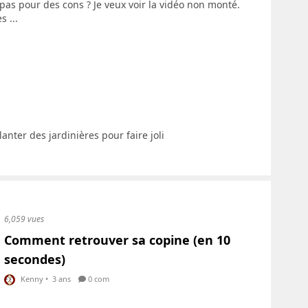
as pour des cons ? Je veux voir la vidéo non monté.
s ...
anter des jardinières pour faire joli
6,059 vues
Comment retrouver sa copine (en 10
secondes)
Kenny
•
3 ans
0 com