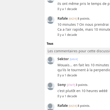
ils ont même pris le temps de pl
Il y a 1 decade
Rafale
8 points.
[642!4]
10 minutes ? On nous prendrai p
Ca a l'air rapide, mais 10 minute
Il y a 1 decade
Tous
Les commentaires pour cette discuss
Sektor
[b4b!4]
Mouais... en fait les 10 minutes 
qu'ils le tournent à la perpendic
Il y a 1 decade
Sony
3 points.
[27e!7]
c'est plutôt en 10 heures wééé
Il y a 1 decade
Rafale
8 points.
[642!4]