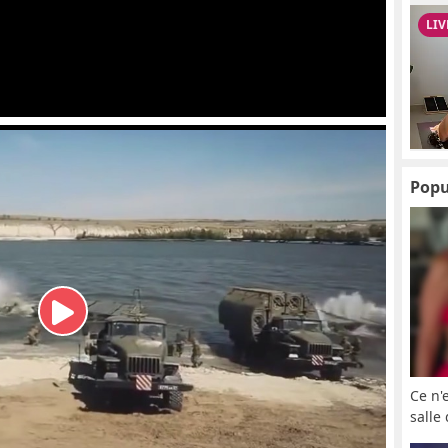
Popu
Ce n'
salle