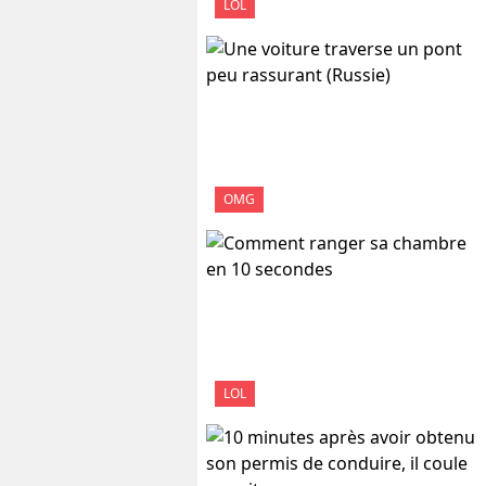
LOL
OMG
LOL