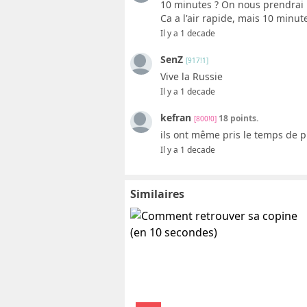
10 minutes ? On nous prendrai p
Ca a l'air rapide, mais 10 minute
Il y a 1 decade
SenZ
[917!1]
Vive la Russie
Il y a 1 decade
kefran
18 points.
[800!0]
ils ont même pris le temps de pl
Il y a 1 decade
Similaires