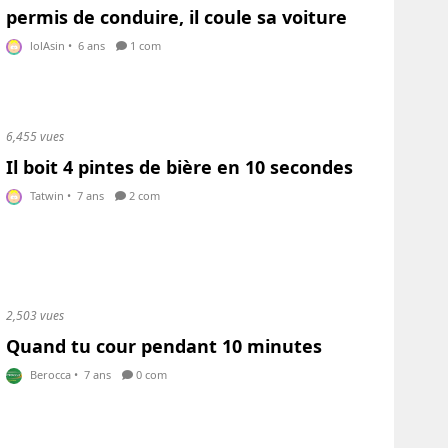
permis de conduire, il coule sa voiture
lolAsin
•
6 ans
1 com
6,455 vues
Il boit 4 pintes de bière en 10 secondes
Tatwin
•
7 ans
2 com
2,503 vues
Quand tu cour pendant 10 minutes
Berocca
•
7 ans
0 com