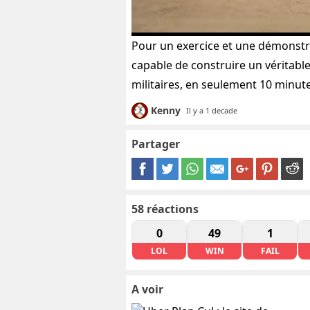
Pour un exercice et une démonstr
capable de construire un véritabl
militaires, en seulement 10 minute
Kenny
Il y a 1 decade
Partager
58
réactions
0
49
1
LOL
WIN
FAIL
A voir