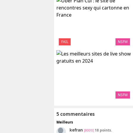
FAIL
NSFW
NSFW
5 commentaires
Meilleurs
kefran
18 points.
[800!0]