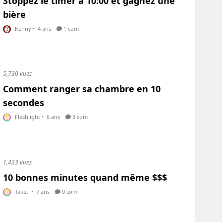
Stoppez le timer à 10:00 et gagnez une
bière
Kenny
•
4 ans
1 com
5,730 vues
Comment ranger sa chambre en 10
secondes
Fleshlight
•
6 ans
3 com
1,433 vues
10 bonnes minutes quand même $$$
Takati
•
7 ans
0 com