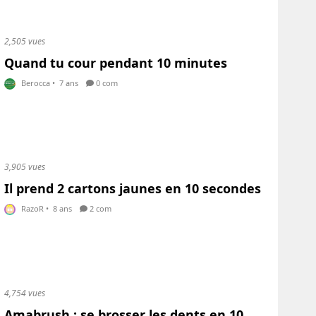
2,505 vues
Quand tu cour pendant 10 minutes
Berocca
•
7 ans
0 com
3,905 vues
Il prend 2 cartons jaunes en 10 secondes
RazoR
•
8 ans
2 com
4,754 vues
Amabrush : se brosser les dents en 10