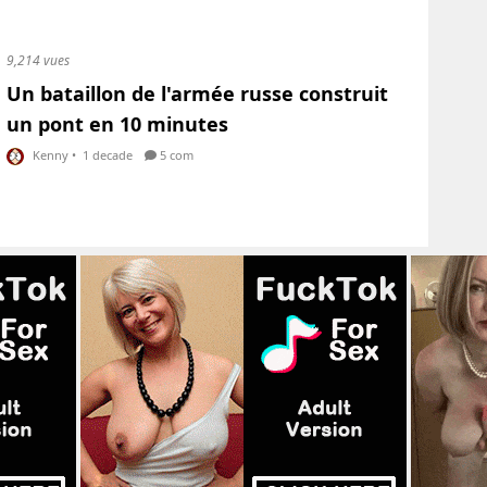
9,214 vues
Un bataillon de l'armée russe construit
un pont en 10 minutes
Kenny
•
1 decade
5 com