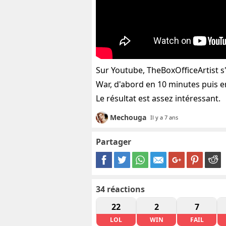
Sur Youtube, TheBoxOfficeArtist s'
War, d'abord en 10 minutes puis e
Le résultat est assez intéressant.
Mechouga
Il y a 7 ans
Partager
34
réactions
22
2
7
LOL
WIN
FAIL