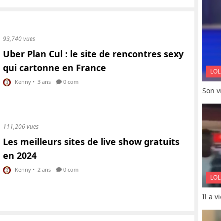
93,740 vues
Uber Plan Cul : le site de rencontres sexy
qui cartonne en France
LOL
Kenny
•
3 ans
0 com
Son vi
111,206 vues
Les meilleurs sites de live show gratuits
en 2024
Kenny
•
2 ans
0 com
LOL
Il a 