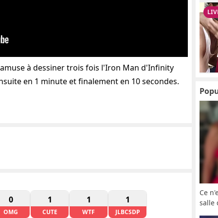
amuse à dessiner trois fois l'Iron Man d'Infinity
nsuite en 1 minute et finalement en 10 secondes.
Popu
Ce n'
0
1
1
1
salle
OMG
CUTE
WTF
JLBCSDP