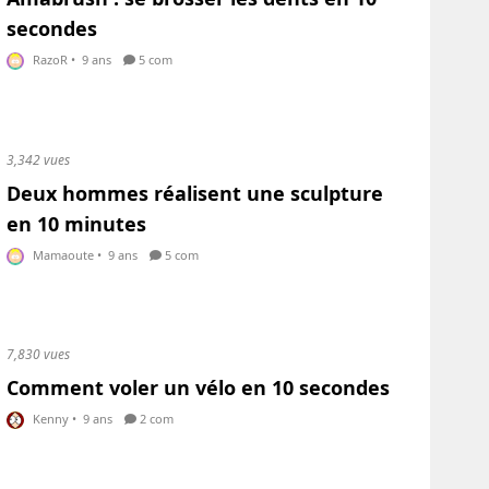
secondes
RazoR
•
9 ans
5 com
3,342 vues
Deux hommes réalisent une sculpture
en 10 minutes
Mamaoute
•
9 ans
5 com
7,830 vues
Comment voler un vélo en 10 secondes
Kenny
•
9 ans
2 com