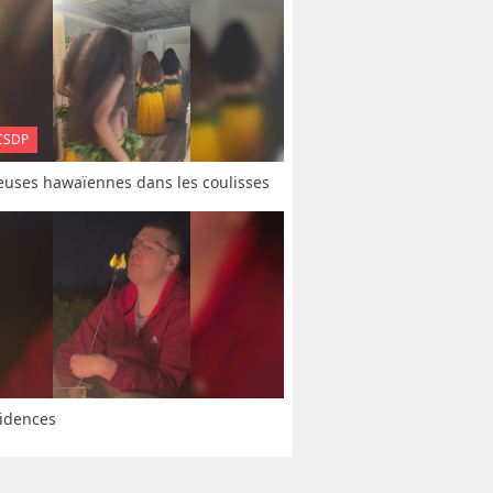
CSDP
uses hawaïennes dans les coulisses
idences