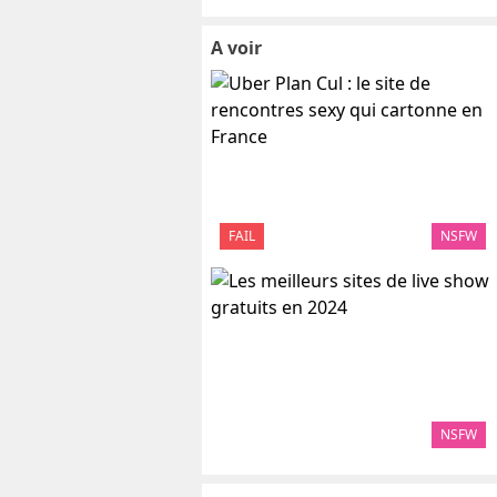
A voir
FAIL
NSFW
NSFW