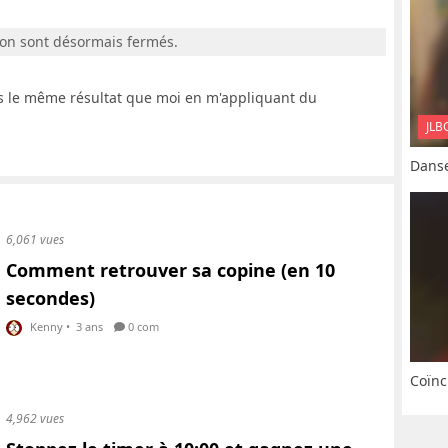
ion sont désormais fermés.
ès le même résultat que moi en m'appliquant du
JLB
Danse
6,061 vues
Comment retrouver sa copine (en 10
secondes)
Kenny
•
3 ans
0 com
Coïnc
4,962 vues