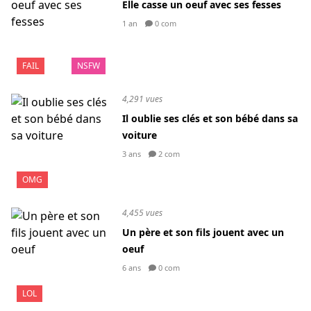
Elle casse un oeuf avec ses fesses
1 an
0 com
FAIL
NSFW
4,291 vues
Il oublie ses clés et son bébé dans sa
voiture
3 ans
2 com
OMG
4,455 vues
Un père et son fils jouent avec un
oeuf
6 ans
0 com
LOL