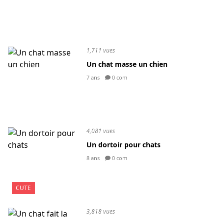
1,711 vues
Un chat masse un chien
7 ans
0 com
4,081 vues
Un dortoir pour chats
8 ans
0 com
CUTE
3,818 vues