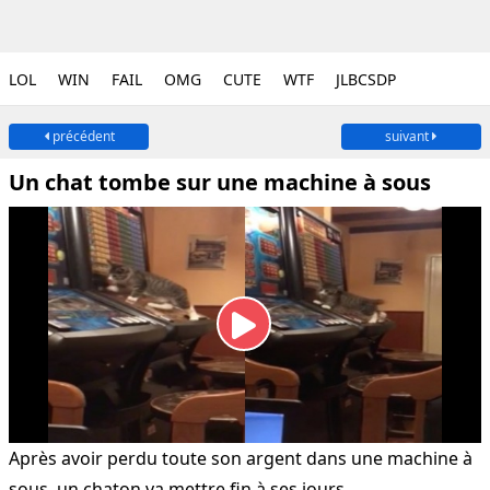
LOL
WIN
FAIL
OMG
CUTE
WTF
JLBCSDP
précédent
suivant
Un chat tombe sur une machine à sous
Après avoir perdu toute son argent dans une machine à
sous, un chaton va mettre fin à ses jours.