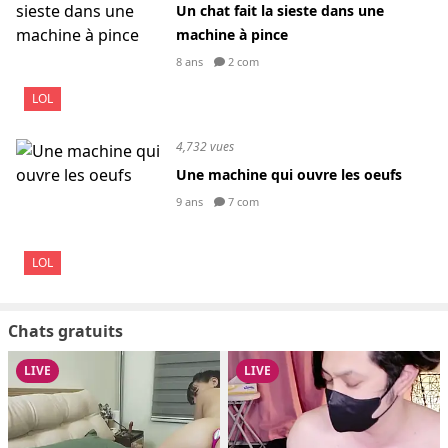
Un chat fait la sieste dans une
machine à pince
8 ans
2 com
LOL
4,732 vues
Une machine qui ouvre les oeufs
9 ans
7 com
LOL
Chats gratuits