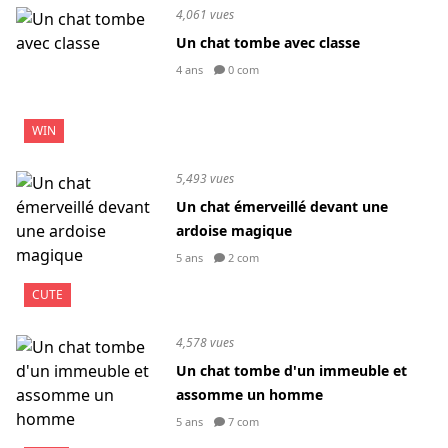
4,061 vues
Un chat tombe avec classe
4 ans
0 com
WIN
5,493 vues
Un chat émerveillé devant une
ardoise magique
5 ans
2 com
CUTE
4,578 vues
Un chat tombe d'un immeuble et
assomme un homme
5 ans
7 com