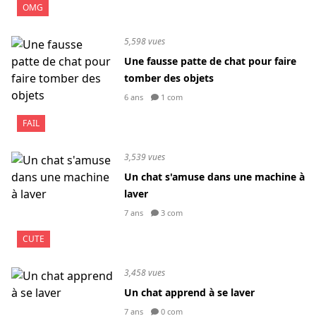
OMG
5,598 vues
Une fausse patte de chat pour faire
tomber des objets
6 ans
1 com
FAIL
3,539 vues
Un chat s'amuse dans une machine à
laver
7 ans
3 com
CUTE
3,458 vues
Un chat apprend à se laver
7 ans
0 com