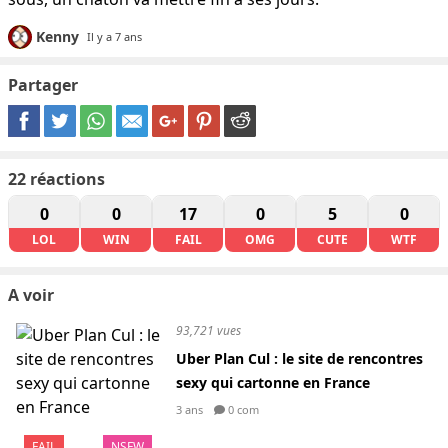
Kenny
Il y a 7 ans
Partager
22
réactions
0
0
17
0
5
0
LOL
WIN
FAIL
OMG
CUTE
WTF
A voir
93,721 vues
Uber Plan Cul : le site de rencontres
sexy qui cartonne en France
3 ans
0 com
FAIL
NSFW