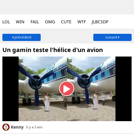
LOL
WIN
FAIL
OMG
CUTE
WTF
JLBCSDP
précédent
suivant
Un gamin teste l'hélice d'un avion
Kenny
Il y a 3 ans