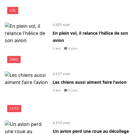
LOL
4,605 vues
En plein vol, il relance l'hélice de son
avion
5 ans
4 com
OMG
4,637 vues
Les chiens aussi aiment faire l'avion
6 ans
0 com
CUTE
4,916 vues
Un avion perd une roue au décollage