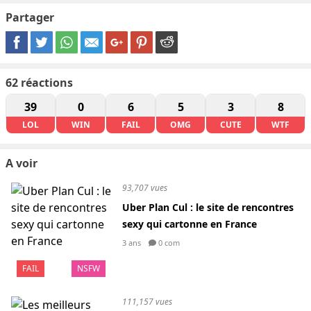
Partager
62
réactions
39
0
6
5
3
8
LOL
WIN
FAIL
OMG
CUTE
WTF
A voir
93,707 vues
Uber Plan Cul : le site de rencontres
sexy qui cartonne en France
3 ans
0 com
FAIL
NSFW
111,157 vues