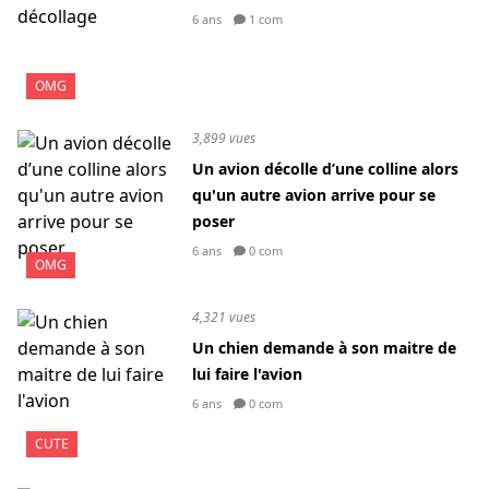
6 ans
1 com
OMG
3,899 vues
Un avion décolle d’une colline alors
qu'un autre avion arrive pour se
poser
6 ans
0 com
OMG
4,321 vues
Un chien demande à son maitre de
lui faire l'avion
6 ans
0 com
CUTE