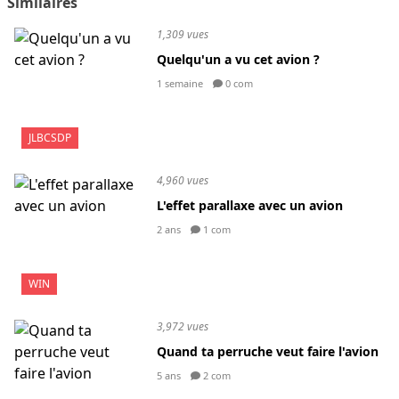
Similaires
1,309 vues
Quelqu'un a vu cet avion ?
1 semaine
0 com
JLBCSDP
4,960 vues
L'effet parallaxe avec un avion
2 ans
1 com
WIN
3,972 vues
Quand ta perruche veut faire l'avion
5 ans
2 com