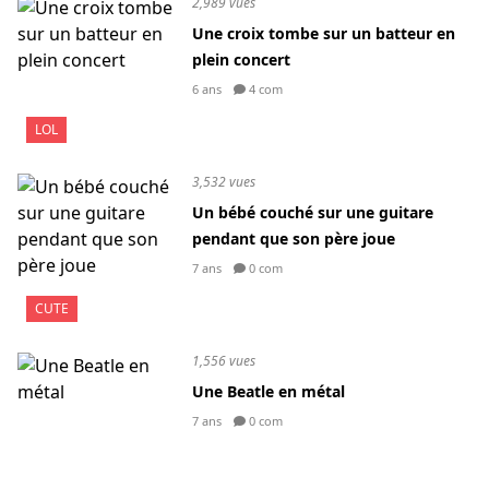
2,989 vues
Une croix tombe sur un batteur en
plein concert
6 ans
4 com
LOL
3,532 vues
Un bébé couché sur une guitare
pendant que son père joue
7 ans
0 com
CUTE
1,556 vues
Une Beatle en métal
7 ans
0 com