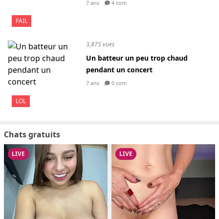
7 ans
4 com
FAIL
3,875 vues
Un batteur un peu trop chaud
pendant un concert
7 ans
0 com
LOL
Chats gratuits