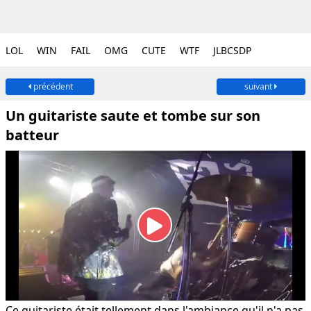
LOL
WIN
FAIL
OMG
CUTE
WTF
JLBCSDP
précédent
suivant
Un guitariste saute et tombe sur son
batteur
Ce guitariste était tellement dans l'ambiance qu'il n'a pas