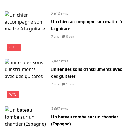
2,618 vues
Un chien accompagne son maitre à
la guitare
7 ans
0 com
CUTE
3,042 vues
Imiter des sons d'instruments avec
des guitares
7 ans
1 com
WIN
3,607 vues
Un bateau tombe sur un chantier
(Espagne)