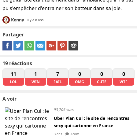
pu s'empêcher d'entrainer son batteur dans sa joie.
Kenny
Il y a 8 ans
Partager
19
réactions
11
1
7
0
0
0
LOL
WIN
FAIL
OMG
CUTE
WTF
A voir
93,706 vues
Uber Plan Cul : le site de rencontres
sexy qui cartonne en France
3 ans
0 com