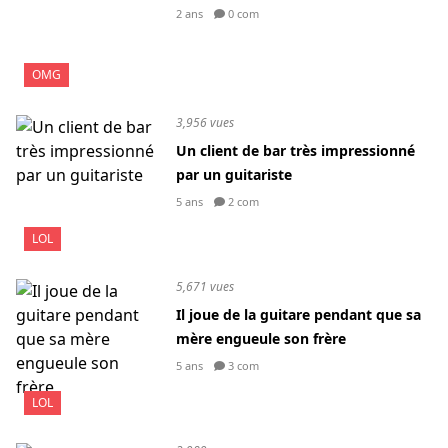
2 ans
0 com
OMG
3,956 vues
Un client de bar très impressionné
par un guitariste
5 ans
2 com
LOL
5,671 vues
Il joue de la guitare pendant que sa
mère engueule son frère
5 ans
3 com
LOL