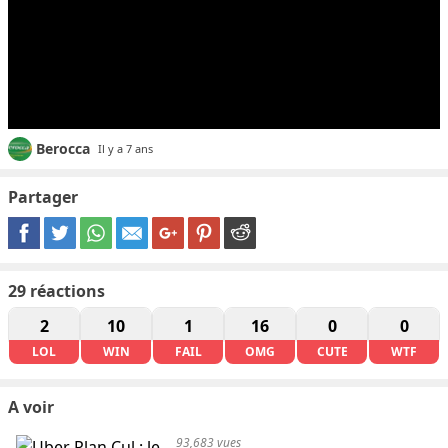
Berocca
Il y a 7 ans
Partager
29
réactions
2
10
1
16
0
0
LOL
WIN
FAIL
OMG
CUTE
WTF
A voir
93,683 vues