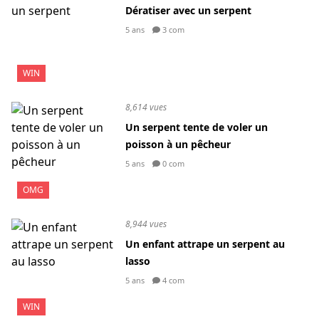
Dératiser avec un serpent
5 ans
3 com
WIN
8,614 vues
Un serpent tente de voler un
poisson à un pêcheur
5 ans
0 com
OMG
8,944 vues
Un enfant attrape un serpent au
lasso
5 ans
4 com
WIN