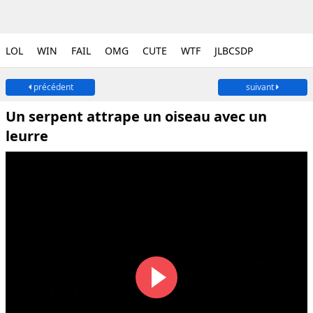
LOL
WIN
FAIL
OMG
CUTE
WTF
JLBCSDP
précédent
suivant
Un serpent attrape un oiseau avec un
leurre