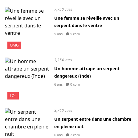
7,750 vues
Une femme se réveille avec un
serpent dans le ventre
5 ans
5 com
OMG
3,354 vues
Un homme attrape un serpent
dangereux (Inde)
6 ans
0 com
LOL
3,760 vues
Un serpent entre dans une chambre
en pleine nuit
6 ans
2 com