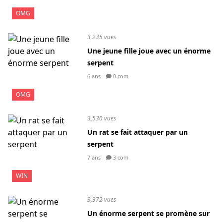
OMG
3,235 vues
Une jeune fille joue avec un énorme
serpent
6 ans
0 com
OMG
3,530 vues
Un rat se fait attaquer par un
serpent
7 ans
3 com
WIN
3,372 vues
Un énorme serpent se promène sur