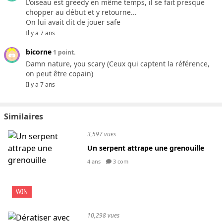
L'oiseau est greedy en même temps, il se fait presque
chopper au début et y retourne...
On lui avait dit de jouer safe
Il y a 7 ans
bicorne
1 point.
Damn nature, you scary (Ceux qui captent la référence,
on peut être copain)
Il y a 7 ans
Similaires
3,597 vues
Un serpent attrape une grenouille
4 ans
3 com
WIN
10,298 vues