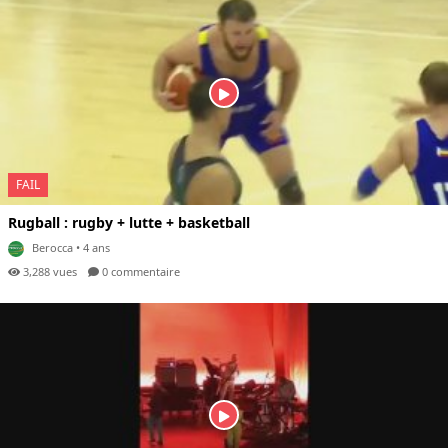
FAIL
Rugball : rugby + lutte + basketball
Berocca
• 4 ans
3,288 vues
0 com
mentaire