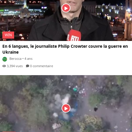
WIN
En 6 langues, le journaliste Philip Crowter couvre la guerre en
Ukraine
Berocca
• 4 ans
3,394 vues
0 com
mentaire