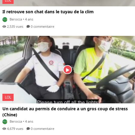
LOL
Il retrouve son chat dans le tuyau de la clim
Berocca
• 4 ans
2,535 vues
0 com
mentaire
LOL
Un candidat au permis de conduire a un gros coup de stress
(Chine)
Berocca
• 4 ans
4,679 vues
0 com
mentaire