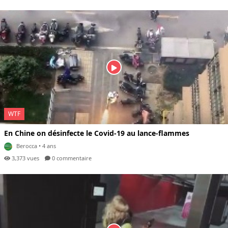
WTF
En Chine on désinfecte le Covid-19 au lance-flammes
Berocca
• 4 ans
3,373 vues
0 com
mentaire