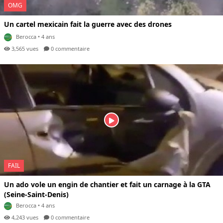
OMG
Un cartel mexicain fait la guerre avec des drones
Berocca
• 4 ans
3,565 vues
0 com
mentaire
FAIL
Un ado vole un engin de chantier et fait un carnage à la GTA
(Seine-Saint-Denis)
Berocca
• 4 ans
4,243 vues
0 com
mentaire