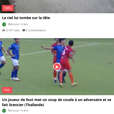
OMG
Le ciel lui tombe sur la tête
Berocca
• 4 ans
3,137 vues
0 com
mentaire
FAIL
Un joueur de foot met un coup de coude à un adversaire et se
fait licencier (Thaïlande)
Berocca
• 4 ans