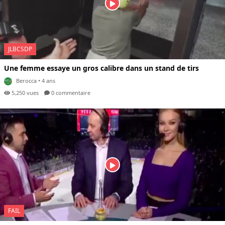
JLBCSDP
Une femme essaye un gros calibre dans un stand de tirs
Berocca
• 4 ans
5,250 vues
0 com
mentaire
FAIL