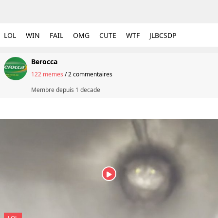
LOL
WIN
FAIL
OMG
CUTE
WTF
JLBCSDP
Berocca
122 memes
/
2 commentaires
Membre depuis
1 decade