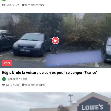
3,489 vues
0 com
mentaire
WIN
Régis brule la voiture de son ex pour se venger (France)
Berocca
• 4 ans
6,619 vues
0 com
mentaire