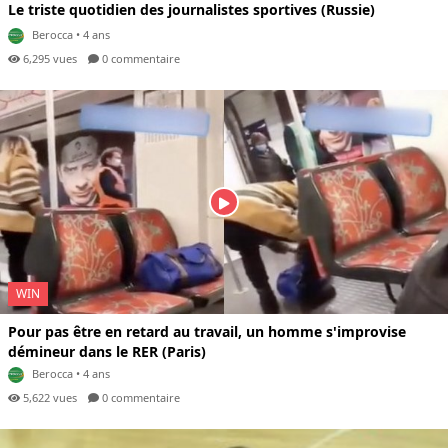
Le triste quotidien des journalistes sportives (Russie)
Berocca
• 4 ans
6,295 vues
0 com
mentaire
WIN
Pour pas être en retard au travail, un homme s'improvise
démineur dans le RER (Paris)
Berocca
• 4 ans
5,622 vues
0 com
mentaire