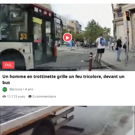
FAIL
Un homme en trottinette grille un feu tricolore, devant un
bus
Berocca
• 4 ans
11,113 vues
0 com
mentaire