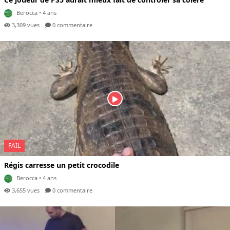
Berocca
• 4 ans
3,309 vues
0 com
mentaire
FAIL
Régis carresse un petit crocodile
Berocca
• 4 ans
3,655 vues
0 com
mentaire