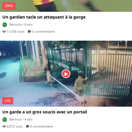
OMG
Un gardien tacle un attaquant à la gorge
Berocca
• 4 ans
11,018 vues
0 com
mentaire
LOL
Un garde a un gros soucis avec un portail
Berocca
• 4 ans
8,872 vues
0 com
mentaire