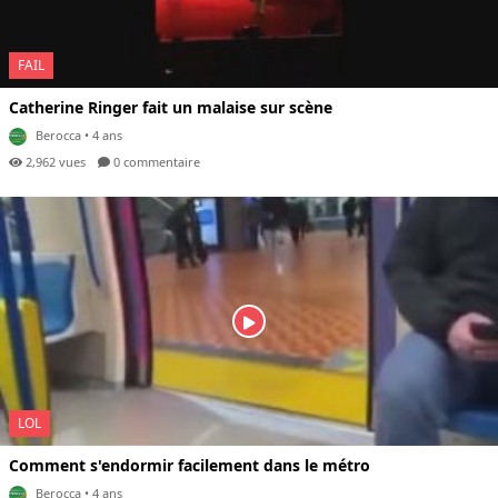
FAIL
Catherine Ringer fait un malaise sur scène
Berocca
• 4 ans
2,962 vues
0 com
mentaire
LOL
Comment s'endormir facilement dans le métro
Berocca
• 4 ans