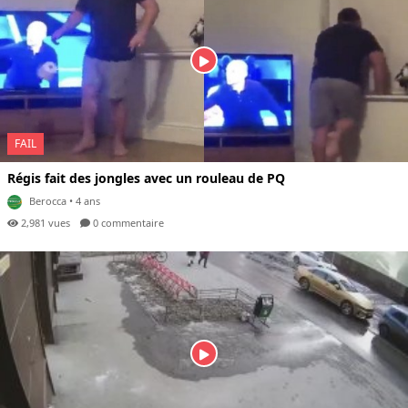
FAIL
Régis fait des jongles avec un rouleau de PQ
Berocca
• 4 ans
2,981 vues
0 com
mentaire