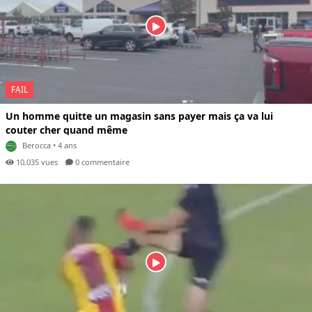
FAIL
Un homme quitte un magasin sans payer mais ça va lui
couter cher quand même
Berocca
• 4 ans
10,035 vues
0 com
mentaire