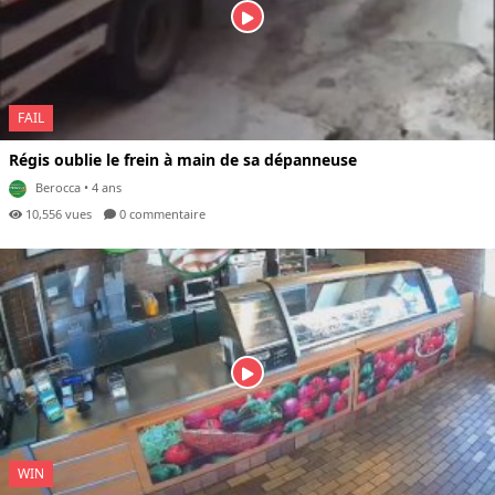
FAIL
Régis oublie le frein à main de sa dépanneuse
Berocca
• 4 ans
10,556 vues
0 com
mentaire
WIN