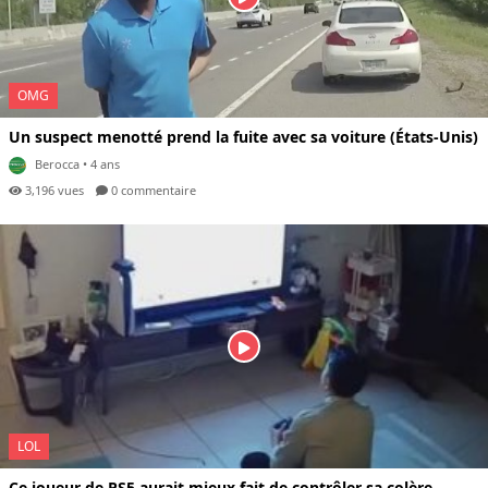
OMG
Un suspect menotté prend la fuite avec sa voiture (États-Unis)
Berocca
• 4 ans
3,196 vues
0 com
mentaire
LOL
Ce joueur de PS5 aurait mieux fait de contrôler sa colère