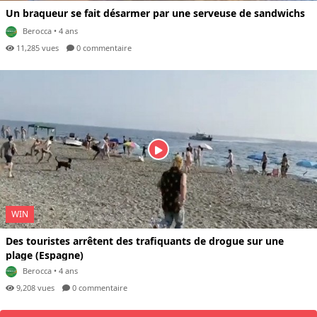
Un braqueur se fait désarmer par une serveuse de sandwichs
Berocca
• 4 ans
11,285 vues
0 com
mentaire
WIN
Des touristes arrêtent des trafiquants de drogue sur une
plage (Espagne)
Berocca
• 4 ans
9,208 vues
0 com
mentaire