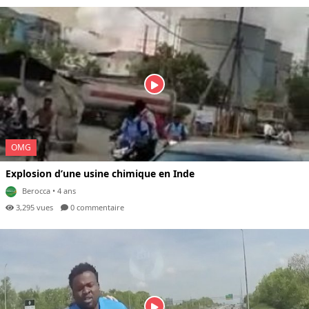
OMG
Explosion d’une usine chimique en Inde
Berocca
• 4 ans
3,295 vues
0 com
mentaire