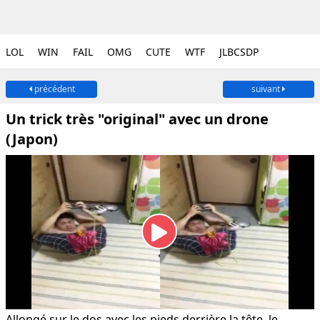
LOL
WIN
FAIL
OMG
CUTE
WTF
JLBCSDP
précédent
suivant
Un trick très "original" avec un drone
(Japon)
Allongé sur le dos avec les pieds derrière la tête, le