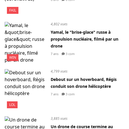
FAIL
4,802 vues
Yamal, le "brise-glace" russe à
propulsion nucléaire, filmé par un
drone
7 ans
3 com
WIN
4,799 vues
Debout sur un hoverboard, Régis
conduit son drone hélicoptère
7 ans
3 com
LOL
3,885 vues
Un drone de course termine au