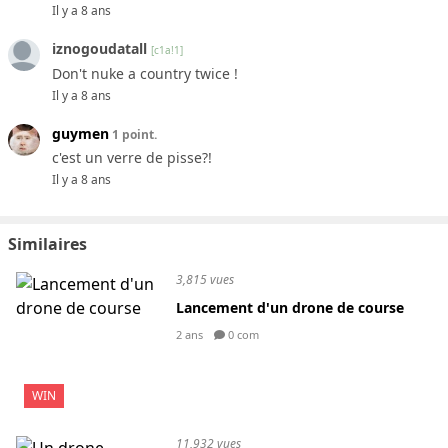
Il y a 8 ans
iznogoudatall
[c1a!1]
Don't nuke a country twice !
Il y a 8 ans
guymen
1 point.
c'est un verre de pisse?!
Il y a 8 ans
Similaires
3,815 vues
Lancement d'un drone de course
2 ans
0 com
WIN
11,932 vues