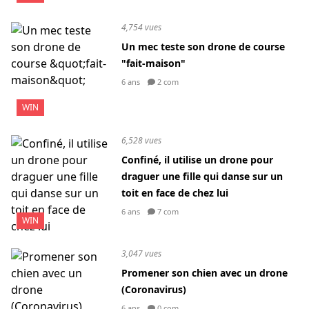
4,754 vues
Un mec teste son drone de course
"fait-maison"
6 ans
2 com
WIN
6,528 vues
Confiné, il utilise un drone pour
draguer une fille qui danse sur un
toit en face de chez lui
6 ans
7 com
WIN
3,047 vues
Promener son chien avec un drone
(Coronavirus)
6 ans
0 com