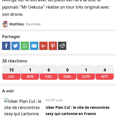
japonais "Mr Uekusa" réalise un tour très original avec
son drone.
Mathieu
Il y a 8 ans
Partager
28
réactions
15
1
6
0
1
4
LOL
WIN
FAIL
OMG
CUTE
WTF
A voir
93,707 vues
Uber Plan Cul : le site de rencontres
sexy qui cartonne en France