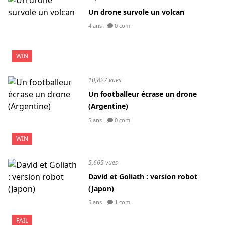
Un drone survole un volcan
4 ans
0 com
WIN
10,827 vues
Un footballeur écrase un drone
(Argentine)
5 ans
0 com
WIN
5,665 vues
David et Goliath : version robot
(Japon)
5 ans
1 com
FAIL