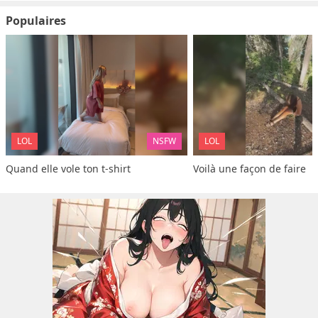
Populaires
LOL
NSFW
LOL
Quand elle vole ton t-shirt
Voilà une façon de faire