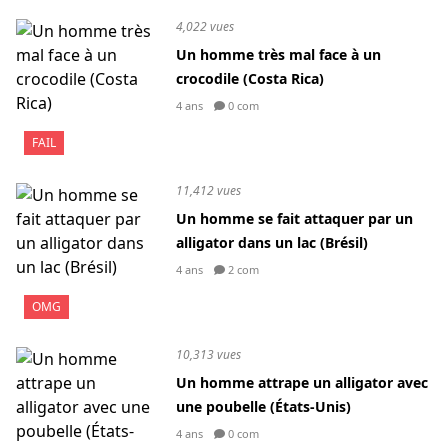
4,022 vues
Un homme très mal face à un
crocodile (Costa Rica)
4 ans
0 com
FAIL
11,412 vues
Un homme se fait attaquer par un
alligator dans un lac (Brésil)
4 ans
2 com
OMG
10,313 vues
Un homme attrape un alligator avec
une poubelle (États-Unis)
4 ans
0 com