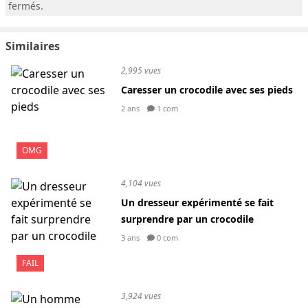
fermés.
Similaires
2,995 vues
Caresser un crocodile avec ses pieds
2 ans
1 com
OMG
4,104 vues
Un dresseur expérimenté se fait
surprendre par un crocodile
3 ans
0 com
FAIL
3,924 vues