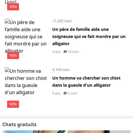
WIN
11,685 vues
Un père de famille aide une
soigneuse qui se fait mordre par un
alligator
4 ans
13 com
WIN
4,194 vues
Un homme va chercher son chiot
dans la gueule d'un alligator
5 ans
3 com
WIN
Chats gratuits