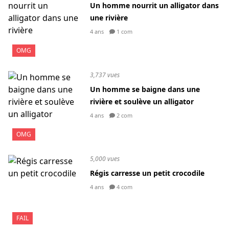
Un homme nourrit un alligator dans
une rivière
4 ans
1 com
OMG
3,737 vues
Un homme se baigne dans une
rivière et soulève un alligator
4 ans
2 com
OMG
5,000 vues
Régis carresse un petit crocodile
4 ans
4 com
FAIL