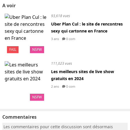
A voir
93,618 vues
Uber Plan Cul : le site de rencontres
sexy qui cartonne en France
3 ans
0 com
FAIL
NSFW
111,023 vues
Les meilleurs sites de live show
gratuits en 2024
2 ans
0 com
NSFW
Commentaires
Les commentaires pour cette discussion sont désormais