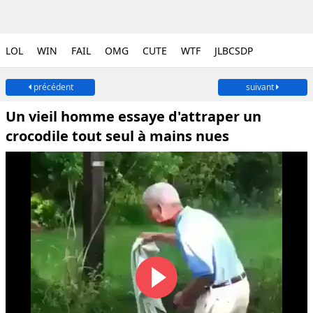
LOL
WIN
FAIL
OMG
CUTE
WTF
JLBCSDP
précédent
suivant
Un vieil homme essaye d'attraper un
crocodile tout seul à mains nues