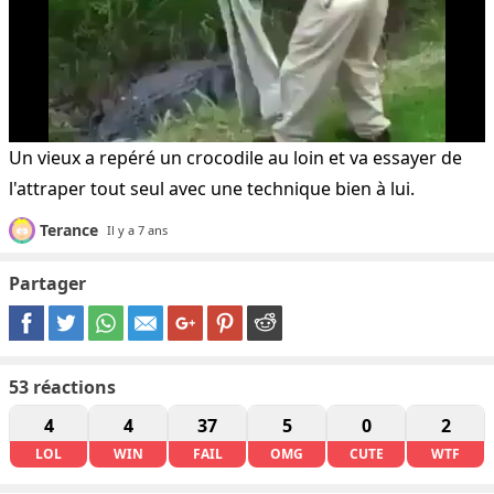
Un vieux a repéré un crocodile au loin et va essayer de
l'attraper tout seul avec une technique bien à lui.
Terance
Il y a 7 ans
Partager
53
réactions
4
4
37
5
0
2
LOL
WIN
FAIL
OMG
CUTE
WTF