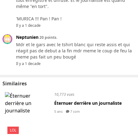
tout enregistré et diffusé. Et le journaliste est quand
même "en tort".
'MURICA !!! Pan ! Pan !
Il y a 1 decade
Neptunien
20 points.
Mdr et le gars avec le tshirt blanc qui reste assis et qui
réagit pas de debut a la fin mdr meme le coup de feu la
meme pas fait un peu bougé
Il y a 1 decade
Similaires
10,773 vues
Éternuer derrière un journaliste
5 ans
7 com
LOL