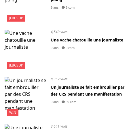
9 ans
9 com
JLBCSDP
4,540 vues
Une vache chatouille une journaliste
9 ans
0 com
JLBCSDP
8,352 vues
Un journaliste se fait embrouiller par
des CRS pendant une manifestation
9 ans
39 com
WIN
3,641 vues