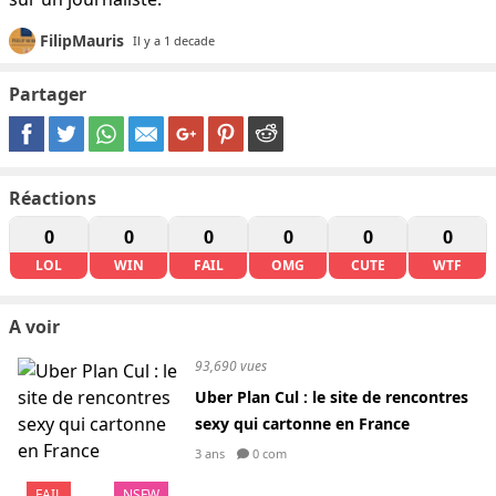
FilipMauris
Il y a 1 decade
Partager
Réactions
0
0
0
0
0
0
LOL
WIN
FAIL
OMG
CUTE
WTF
A voir
93,690 vues
Uber Plan Cul : le site de rencontres
sexy qui cartonne en France
3 ans
0 com
FAIL
NSFW