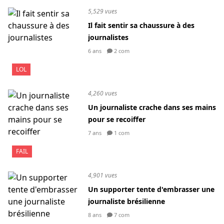
5,529 vues
Il fait sentir sa chaussure à des
journalistes
6 ans
2 com
LOL
4,260 vues
Un journaliste crache dans ses mains
pour se recoiffer
7 ans
1 com
FAIL
4,901 vues
Un supporter tente d'embrasser une
journaliste brésilienne
8 ans
7 com