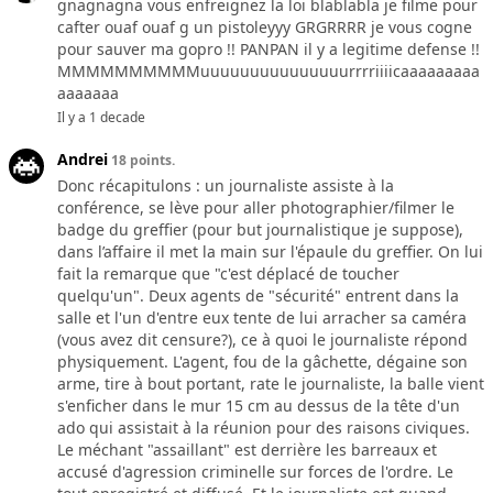
gnagnagna vous enfreignez la loi blablabla je filme pour
cafter ouaf ouaf g un pistoleyyy GRGRRRR je vous cogne
pour sauver ma gopro !! PANPAN il y a legitime defense !!
MMMMMMMMMMuuuuuuuuuuuuuuurrrriiiicaaaaaaaaa
aaaaaaa
Il y a 1 decade
Andrei
18 points.
Donc récapitulons : un journaliste assiste à la
conférence, se lève pour aller photographier/filmer le
badge du greffier (pour but journalistique je suppose),
dans l’affaire il met la main sur l'épaule du greffier. On lui
fait la remarque que "c'est déplacé de toucher
quelqu'un". Deux agents de "sécurité" entrent dans la
salle et l'un d'entre eux tente de lui arracher sa caméra
(vous avez dit censure?), ce à quoi le journaliste répond
physiquement. L'agent, fou de la gâchette, dégaine son
arme, tire à bout portant, rate le journaliste, la balle vient
s'enficher dans le mur 15 cm au dessus de la tête d'un
ado qui assistait à la réunion pour des raisons civiques.
Le méchant "assaillant" est derrière les barreaux et
accusé d'agression criminelle sur forces de l'ordre. Le