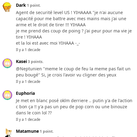
Dark
1 point.
Agent de securité level US ! YIHAAAA "je n'ai aucune
capacité pour me battre avec mes mains mais j'ai une
arme et le droit de tirer !!! YIHAAA
je me prend des coup de poing ? j'ai peur pour ma vie je
tire ! YIHAAA
et la loi est avec moi YIHAAA -_-
Il y a 1 decade
Kasei
3 points.
@Neptunien "meme le coup de feu la meme pas fait un
peu bougé" Si, je crois l'avoir vu cligner des yeux
Il y a 1 decade
Euphoria
Je met en blanc posé oklm derriere .. putin y'a de l'action
c bon ça !! y'a pas un peu de pop corn ou une binouze
dans le coin lol ??
Il y a 1 decade
Matamune
1 point.