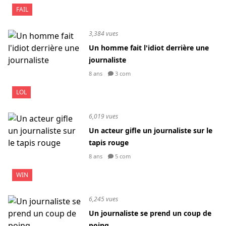
FAIL
3,384 vues
Un homme fait l'idiot derrière une
journaliste
8 ans
3 com
LOL
6,019 vues
Un acteur gifle un journaliste sur le
tapis rouge
8 ans
5 com
WIN
6,245 vues
Un journaliste se prend un coup de
poing