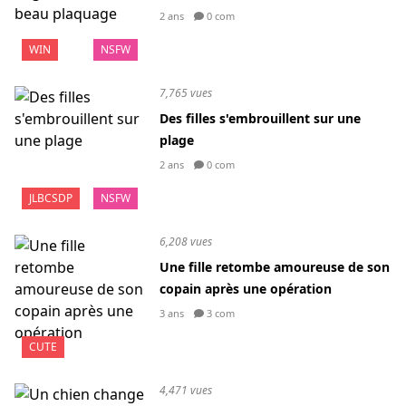
2 ans
0 com
WIN
NSFW
7,765 vues
Des filles s'embrouillent sur une
plage
2 ans
0 com
JLBCSDP
NSFW
6,208 vues
Une fille retombe amoureuse de son
copain après une opération
3 ans
3 com
CUTE
4,471 vues