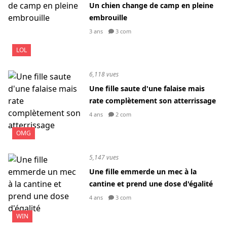
Un chien change de camp en pleine
embrouille
3 ans
3 com
LOL
6,118 vues
Une fille saute d'une falaise mais
rate complètement son atterrissage
4 ans
2 com
OMG
5,147 vues
Une fille emmerde un mec à la
cantine et prend une dose d'égalité
4 ans
3 com
WIN