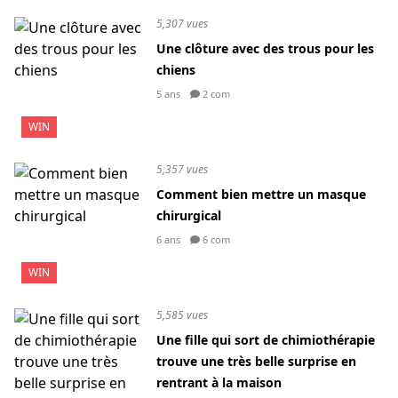
5,307 vues
Une clôture avec des trous pour les
chiens
5 ans
2 com
WIN
5,357 vues
Comment bien mettre un masque
chirurgical
6 ans
6 com
WIN
5,585 vues
Une fille qui sort de chimiothérapie
trouve une très belle surprise en
rentrant à la maison