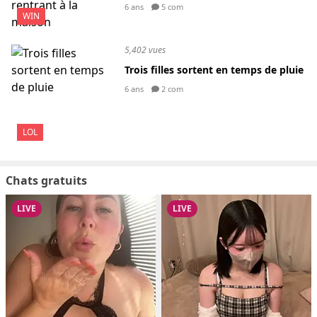
6 ans
5 com
WIN
5,402 vues
Trois filles sortent en temps de pluie
6 ans
2 com
LOL
Chats gratuits