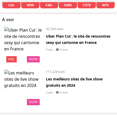
LOL
WIN
FAIL
OMG
CUTE
WTF
A voir
93,764 vues
Uber Plan Cul : le site de rencontres
sexy qui cartonne en France
3 ans
0 com
FAIL
NSFW
111,228 vues
Les meilleurs sites de live show
gratuits en 2024
2 ans
0 com
NSFW