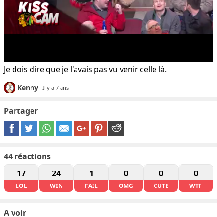
Je dois dire que je l'avais pas vu venir celle là.
Kenny
Il y a 7 ans
Partager
44
réactions
17
24
1
0
0
0
LOL
WIN
FAIL
OMG
CUTE
WTF
A voir