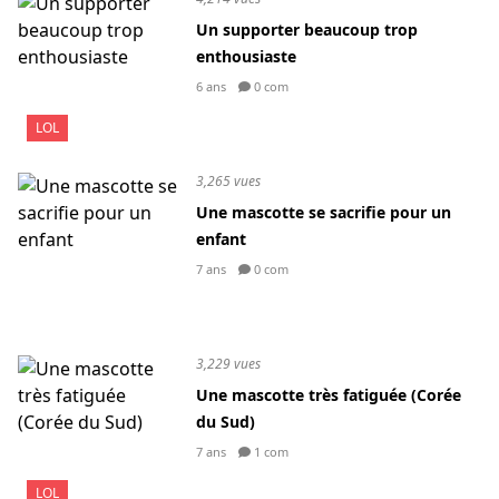
Un supporter beaucoup trop
enthousiaste
6 ans
0 com
LOL
3,265 vues
Une mascotte se sacrifie pour un
enfant
7 ans
0 com
3,229 vues
Une mascotte très fatiguée (Corée
du Sud)
7 ans
1 com
LOL