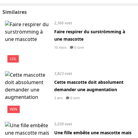
Similaires
2,366 vues
Faire respirer du surströmming à
une mascotte
10 mois
0 com
LOL
3,823 vues
Cette mascotte doit absolument
demander une augmentation
2 ans
0 com
WIN
5,039 vues
Une fille embête une mascotte mais