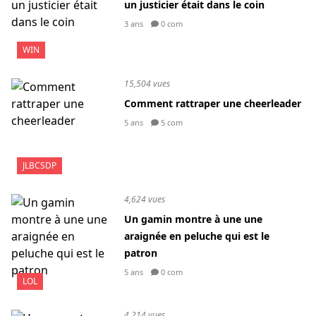
un justicier était dans le coin
3 ans
0 com
WIN
15,504 vues
Comment rattraper une cheerleader
5 ans
5 com
JLBCSDP
4,624 vues
Un gamin montre à une une
araignée en peluche qui est le
patron
5 ans
0 com
LOL
4,214 vues