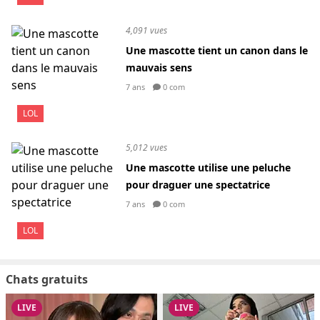
4,091 vues
Une mascotte tient un canon dans le
mauvais sens
7 ans
0 com
LOL
5,012 vues
Une mascotte utilise une peluche
pour draguer une spectatrice
7 ans
0 com
LOL
Chats gratuits