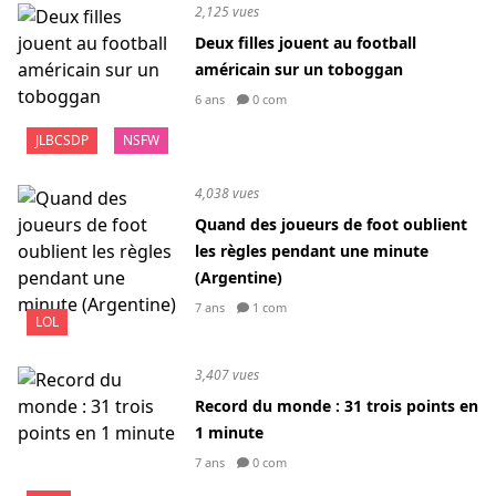
2,125 vues
Deux filles jouent au football
américain sur un toboggan
6 ans
0 com
JLBCSDP
NSFW
4,038 vues
Quand des joueurs de foot oublient
les règles pendant une minute
(Argentine)
7 ans
1 com
LOL
3,407 vues
Record du monde : 31 trois points en
1 minute
7 ans
0 com