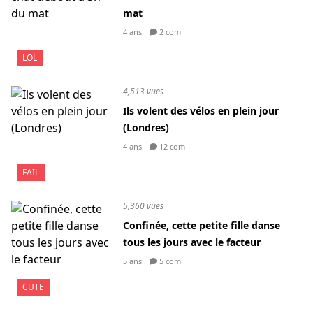
mat
4 ans
2 com
LOL
4,513 vues
Ils volent des vélos en plein jour
(Londres)
4 ans
12 com
FAIL
5,360 vues
Confinée, cette petite fille danse
tous les jours avec le facteur
5 ans
5 com
CUTE