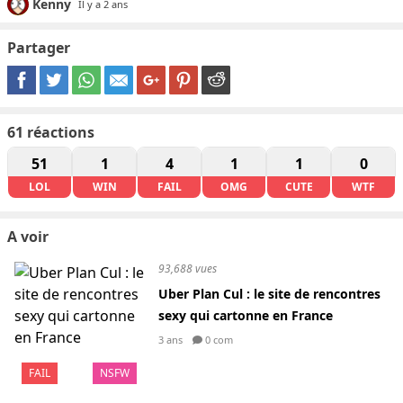
Kenny
Il y a 2 ans
Partager
61
réactions
51
1
4
1
1
0
LOL
WIN
FAIL
OMG
CUTE
WTF
A voir
93,688 vues
Uber Plan Cul : le site de rencontres
sexy qui cartonne en France
3 ans
0 com
FAIL
NSFW