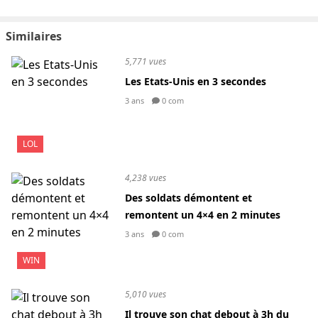
Similaires
5,771 vues
Les Etats-Unis en 3 secondes
3 ans
0 com
LOL
4,238 vues
Des soldats démontent et
remontent un 4×4 en 2 minutes
3 ans
0 com
WIN
5,010 vues
Il trouve son chat debout à 3h du