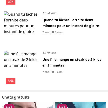
WIN
1,384 vues
Quand tu lâches Fortnite deux
minutes pour un instant de gloire
7 ans
0 com
6,979 vues
Une fille mange un steak de 2 kilos
en 3 minutes
7 ans
1 com
FAIL
Chats gratuits