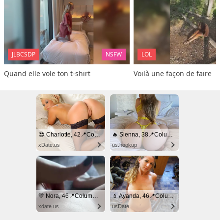
JLBCSDP
NSFW
LOL
Quand elle vole ton t-shirt
Voilà une façon de faire