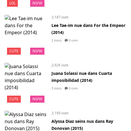
LOL
NSFW
3,187 vues
Lee Tae-im nue dans For the Empeor
(2014)
2 mois
0 com
CUTE
NSFW
2,926 vues
Juana Solassi nue dans Cuarta
imposibilidad (2014)
3 mois
0 com
CUTE
NSFW
3,190 vues
Alyssa Diaz seins nus dans Ray
Donovan (2015)