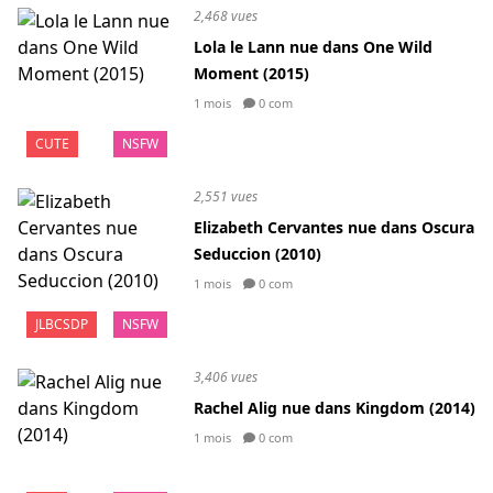
2,468 vues
Lola le Lann nue dans One Wild
Moment (2015)
1 mois
0 com
CUTE
NSFW
2,551 vues
Elizabeth Cervantes nue dans Oscura
Seduccion (2010)
1 mois
0 com
JLBCSDP
NSFW
3,406 vues
Rachel Alig nue dans Kingdom (2014)
1 mois
0 com