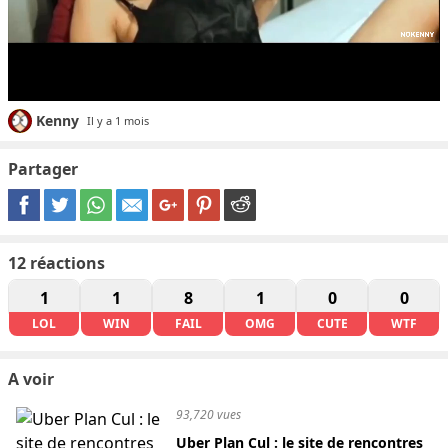
Kenny
Il y a 1 mois
Partager
12
réactions
1
1
8
1
0
0
LOL
WIN
FAIL
OMG
CUTE
WTF
A voir
93,720 vues
Uber Plan Cul : le site de rencontres