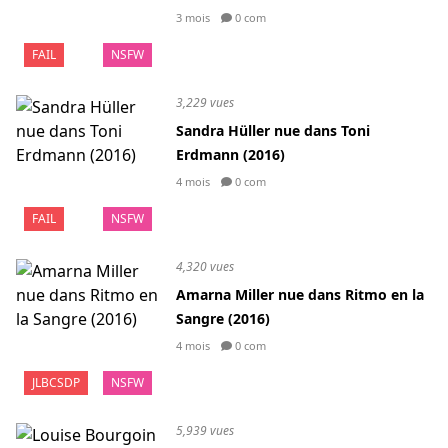
3 mois
0 com
FAIL
NSFW
3,229 vues
Sandra Hüller nue dans Toni
Erdmann (2016)
4 mois
0 com
FAIL
NSFW
4,320 vues
Amarna Miller nue dans Ritmo en la
Sangre (2016)
4 mois
0 com
JLBCSDP
NSFW
5,939 vues