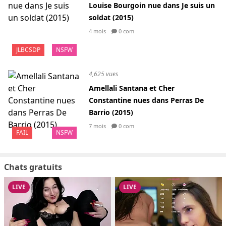
Louise Bourgoin nue dans Je suis un
soldat (2015)
4 mois
0 com
JLBCSDP
NSFW
4,625 vues
Amellali Santana et Cher
Constantine nues dans Perras De
Barrio (2015)
7 mois
0 com
FAIL
NSFW
Chats gratuits