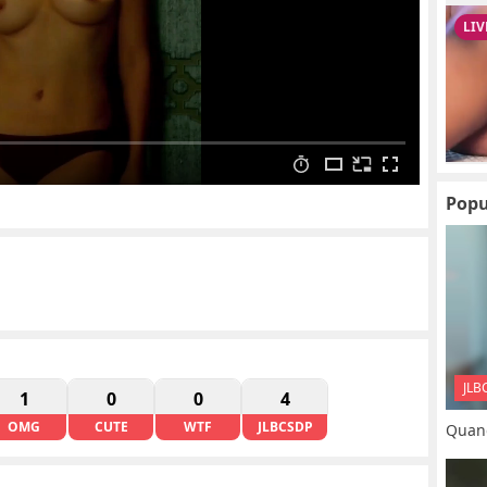
Popu
JLB
1
0
0
4
OMG
CUTE
WTF
JLBCSDP
Quand