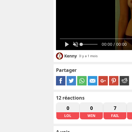
00:00 / 00:00
Kenny
Il y a 1 mois
Partager
12
réactions
0
0
7
LOL
WIN
FAIL