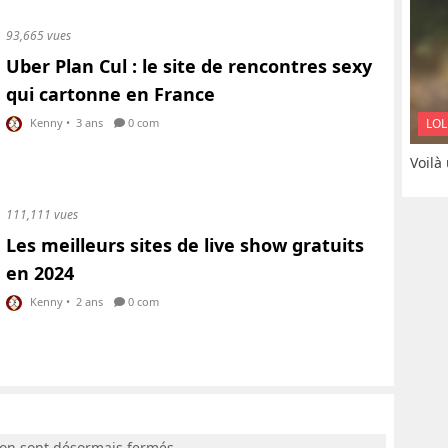
93,665 vues
Uber Plan Cul : le site de rencontres sexy
qui cartonne en France
LOL
Kenny
•
3 ans
0 com
Voilà
111,111 vues
Les meilleurs sites de live show gratuits
en 2024
Kenny
•
2 ans
0 com
ion sont désormais fermés.