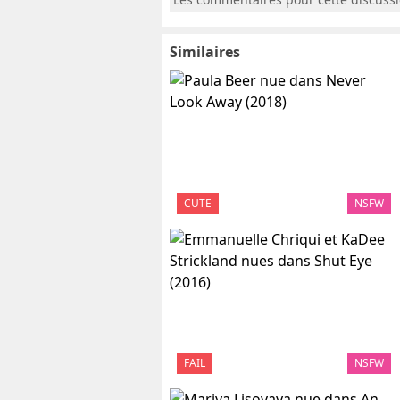
Similaires
CUTE
NSFW
FAIL
NSFW