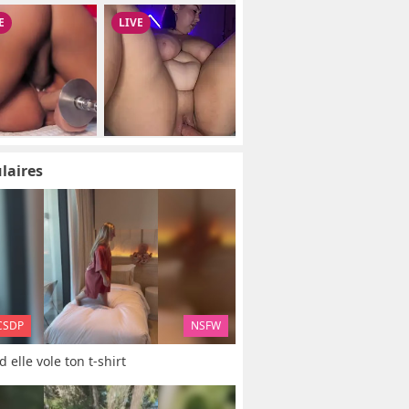
laires
CSDP
NSFW
 elle vole ton t-shirt