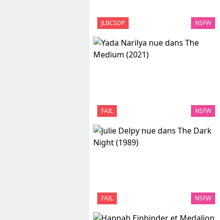
JLBCSDP
NSFW
FAIL
NSFW
FAIL
NSFW