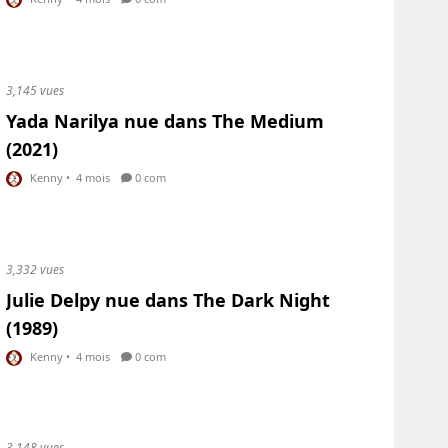
3,145 vues
Yada Narilya nue dans The Medium
(2021)
Kenny
•
4 mois
0 com
3,332 vues
Julie Delpy nue dans The Dark Night
(1989)
Kenny
•
4 mois
0 com
3,148 vues