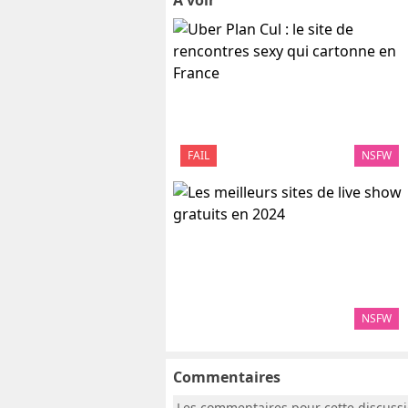
A voir
FAIL
NSFW
NSFW
Commentaires
Les commentaires pour cette discuss