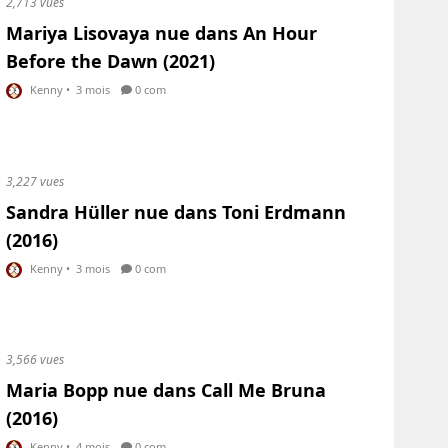
2,713 vues
Mariya Lisovaya nue dans An Hour
Before the Dawn (2021)
Kenny
•
3 mois
0 com
3,227 vues
Sandra Hüller nue dans Toni Erdmann
(2016)
Kenny
•
3 mois
0 com
3,566 vues
Maria Bopp nue dans Call Me Bruna
(2016)
Kenny
•
4 mois
0 com