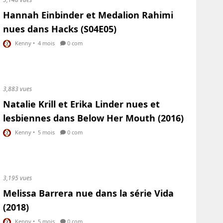
Hannah Einbinder et Medalion Rahimi
nues dans Hacks (S04E05)
Kenny
•
4 mois
0 com
3,883 vues
Natalie Krill et Erika Linder nues et
lesbiennes dans Below Her Mouth (2016)
Kenny
•
5 mois
0 com
3,195 vues
Melissa Barrera nue dans la série Vida
(2018)
Kenny
•
5 mois
0 com