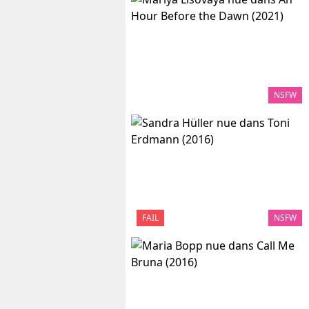
NSFW
FAIL
NSFW