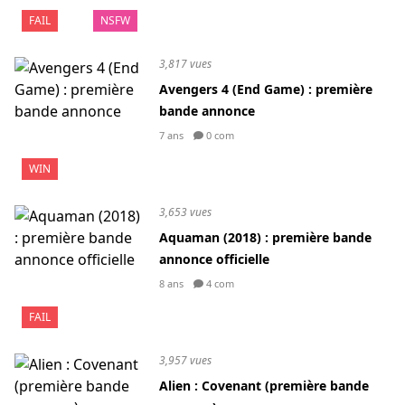
FAIL
NSFW
3,817 vues
Avengers 4 (End Game) : première
bande annonce
7 ans
0 com
WIN
3,653 vues
Aquaman (2018) : première bande
annonce officielle
8 ans
4 com
FAIL
3,957 vues
Alien : Covenant (première bande