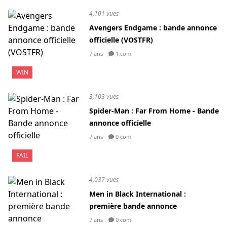
4,101 vues
Avengers Endgame : bande annonce
officielle (VOSTFR)
7 ans
1 com
WIN
3,103 vues
Spider-Man : Far From Home - Bande
annonce officielle
7 ans
0 com
FAIL
4,037 vues
Men in Black International :
première bande annonce
7 ans
0 com