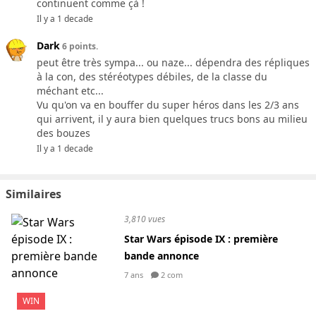
continuent comme çà !
Il y a 1 decade
Dark
6 points.
peut être très sympa... ou naze... dépendra des répliques
à la con, des stéréotypes débiles, de la classe du
méchant etc...
Vu qu'on va en bouffer du super héros dans les 2/3 ans
qui arrivent, il y aura bien quelques trucs bons au milieu
des bouzes
Il y a 1 decade
Similaires
3,810 vues
Star Wars épisode IX : première
bande annonce
7 ans
2 com
WIN