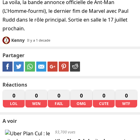
La voila, la bande annonce officielle de Ant-Man
(L'Homme-fourmi), le dernier fim de Marvel avec Paul
Rudd dans le rôle principal. Sortie en salle le 17 juillet
prochain.
Kenny
Il y a 1 decade
Partager
Réactions
0
0
0
0
0
0
LOL
WIN
FAIL
OMG
CUTE
WTF
A voir
93,700 vues