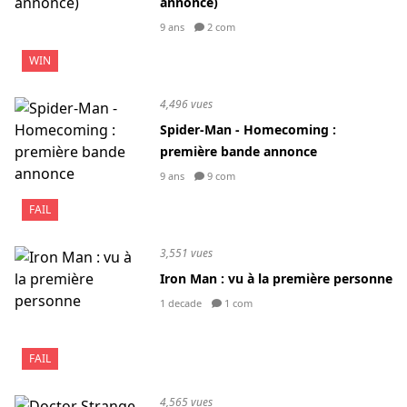
annonce)
9 ans
2 com
WIN
4,496 vues
Spider-Man - Homecoming :
première bande annonce
9 ans
9 com
FAIL
3,551 vues
Iron Man : vu à la première personne
1 decade
1 com
FAIL
4,565 vues