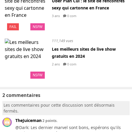
Uber Plan Cul : le site de rencontres
sexy qui cartonne en France
3 ans
0 com
FAIL
NSFW
111,149 vues
Les meilleurs sites de live show
gratuits en 2024
2 ans
0 com
NSFW
2 commentaires
Les commentaires pour cette discussion sont désormais
fermés.
TheJuiceman
2 points.
@Dark: Les dernier marvel sont bons, espérons qu'ils