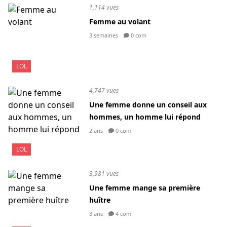
1,114 vues
Femme au volant
3 semaines
0 com
LOL
4,747 vues
Une femme donne un conseil aux
hommes, un homme lui répond
2 ans
0 com
LOL
3,981 vues
Une femme mange sa première
huître
3 ans
4 com