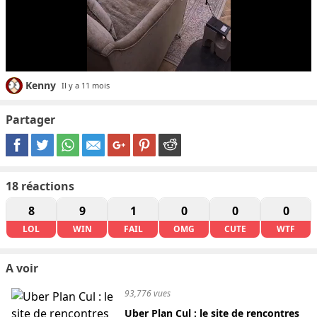
Kenny
Il y a 11 mois
Partager
18
réactions
8
9
1
0
0
0
LOL
WIN
FAIL
OMG
CUTE
WTF
A voir
93,776 vues
Uber Plan Cul : le site de rencontres