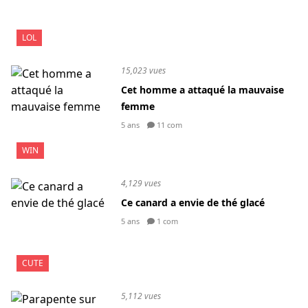
LOL
15,023 vues
Cet homme a attaqué la mauvaise
femme
5 ans
11 com
WIN
4,129 vues
Ce canard a envie de thé glacé
5 ans
1 com
CUTE
5,112 vues