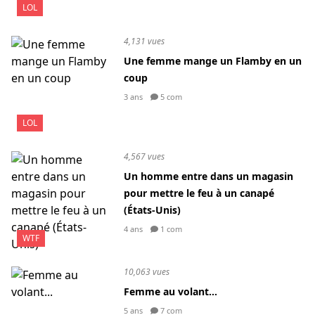
LOL
4,131 vues
Une femme mange un Flamby en un
coup
3 ans
5 com
LOL
4,567 vues
Un homme entre dans un magasin
pour mettre le feu à un canapé
(États-Unis)
4 ans
1 com
WTF
10,063 vues
Femme au volant...
5 ans
7 com