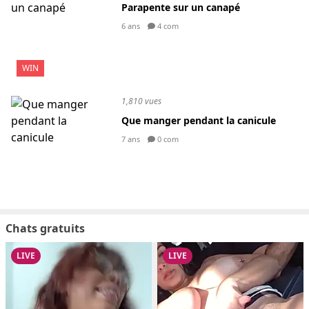
Parapente sur un canapé
6 ans
4 com
WIN
1,810 vues
Que manger pendant la canicule
7 ans
0 com
Chats gratuits