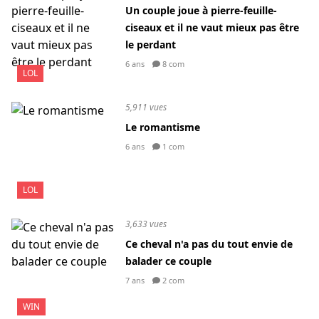
Un couple joue à pierre-feuille-
ciseaux et il ne vaut mieux pas être
le perdant
6 ans
8 com
LOL
5,911 vues
Le romantisme
6 ans
1 com
LOL
3,633 vues
Ce cheval n'a pas du tout envie de
balader ce couple
7 ans
2 com
WIN