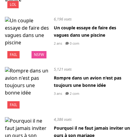
LOL
6,196 vues
Un couple essaye de faire des
vagues dans une piscine
2 ans
0 com
FAIL
NSFW
5,121 vues
Rompre dans un avion n'est pas
toujours une bonne idée
3 ans
2 com
FAIL
4,386 vues
Pourquoi il ne faut jamais inviter un
ours à son mariage