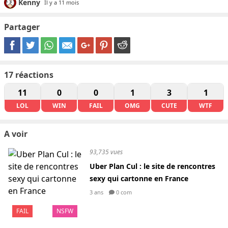
Kenny
Il y a 11 mois
Partager
17
réactions
11
0
0
1
3
1
LOL
WIN
FAIL
OMG
CUTE
WTF
A voir
93,735 vues
Uber Plan Cul : le site de rencontres
sexy qui cartonne en France
3 ans
0 com
FAIL
NSFW