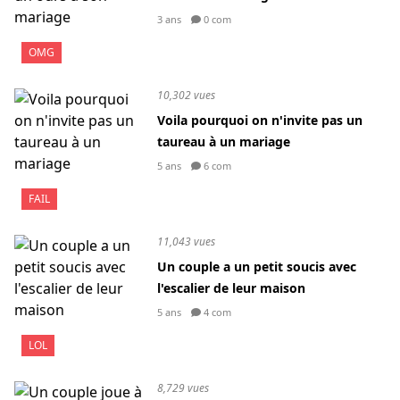
3 ans
0 com
OMG
10,302 vues
Voila pourquoi on n'invite pas un
taureau à un mariage
5 ans
6 com
FAIL
11,043 vues
Un couple a un petit soucis avec
l'escalier de leur maison
5 ans
4 com
LOL
8,729 vues