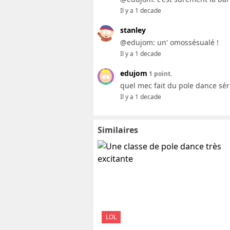
Il y a 1 decade
stanley
@edujom: un' omossésualé !
Il y a 1 decade
edujom
1 point.
quel mec fait du pole dance sér
Il y a 1 decade
Similaires
LOL