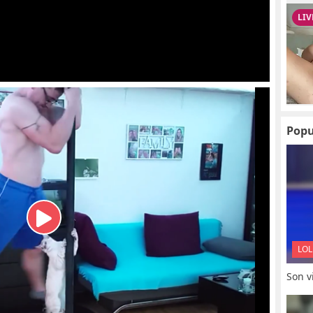
Popu
LOL
Son vi