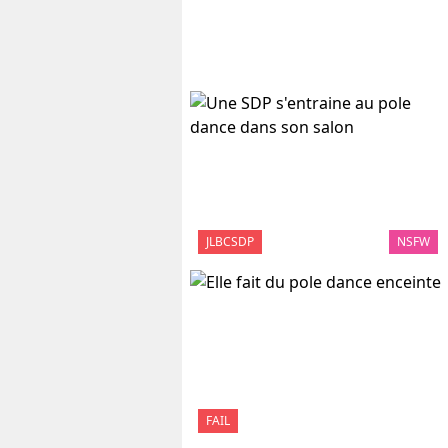
JLBCSDP
NSFW
FAIL