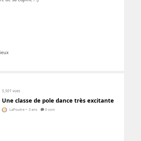
ieux
5,501 vues
Une classe de pole dance très excitante
LaPoutre
•
3 ans
0 com