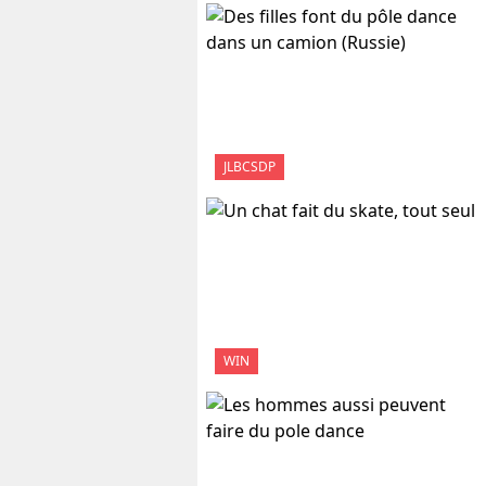
JLBCSDP
WIN