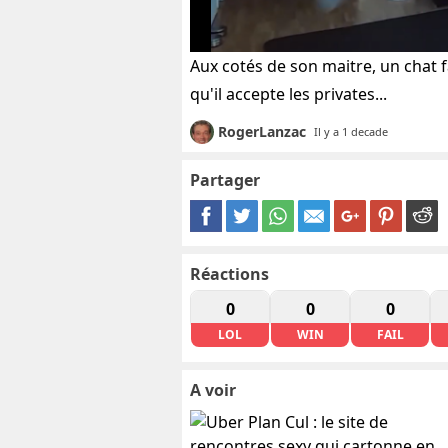
Aux cotés de son maitre, un chat 
qu'il accepte les privates...
RogerLanzac
Il y a 1 decade
Partager
Réactions
0
0
0
LOL
WIN
FAIL
A voir