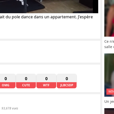
fait du pole dance dans un appartement. J'espère
Ce n'
salle
0
0
0
0
OMG
CUTE
WTF
JLBCSDP
WI
Un je
93,678 vues