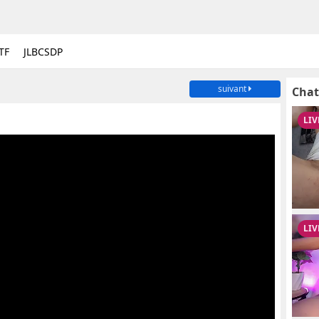
TF
JLBCSDP
suivant
Chat