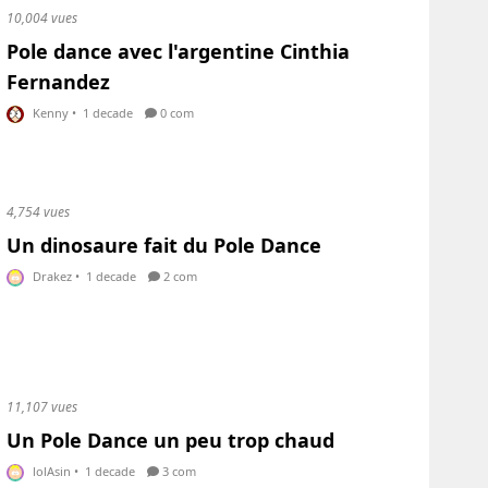
10,004 vues
Pole dance avec l'argentine Cinthia
Fernandez
Kenny
•
1 decade
0 com
4,754 vues
Un dinosaure fait du Pole Dance
Drakez
•
1 decade
2 com
11,107 vues
Un Pole Dance un peu trop chaud
lolAsin
•
1 decade
3 com