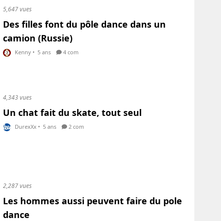
5,647 vues
Des filles font du pôle dance dans un
camion (Russie)
Kenny
•
5 ans
4 com
4,343 vues
Un chat fait du skate, tout seul
DurexXx
•
5 ans
2 com
2,287 vues
Les hommes aussi peuvent faire du pole
dance