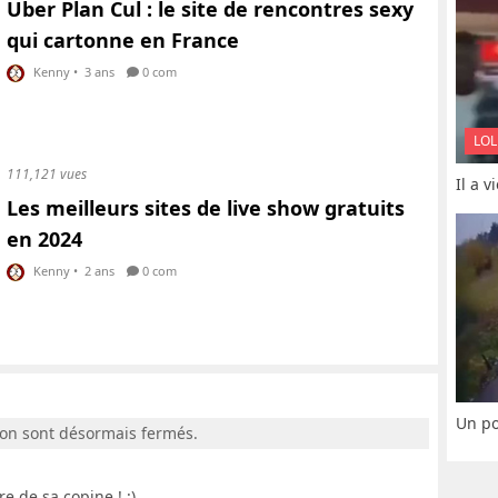
Uber Plan Cul : le site de rencontres sexy
qui cartonne en France
Kenny
•
3 ans
0 com
LOL
111,121 vues
Il a 
Les meilleurs sites de live show gratuits
en 2024
Kenny
•
2 ans
0 com
Un po
ion sont désormais fermés.
e de sa copine ! :)