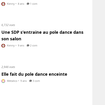
Kenny
•
8 ans
1 com
6,732 vues
Une SDP s'entraine au pole dance dans
son salon
Kenny
•
9 ans
2 com
2,946 vues
Elle fait du pole dance enceinte
Metalico
•
9 ans
3 com