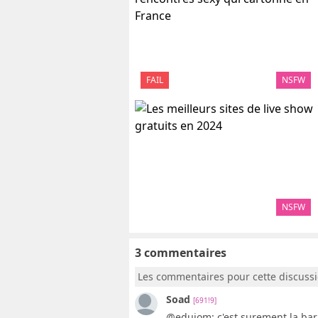
FAIL
NSFW
NSFW
3 commentaires
Les commentaires pour cette discuss
Soad
[691!9]
@edujom: c'est surement la barr