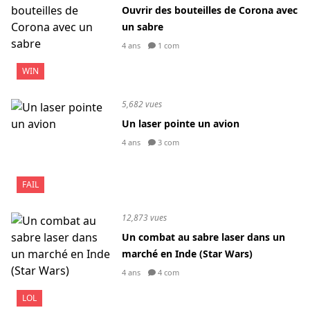
Ouvrir des bouteilles de Corona avec
un sabre
4 ans
1 com
WIN
5,682 vues
Un laser pointe un avion
4 ans
3 com
FAIL
12,873 vues
Un combat au sabre laser dans un
marché en Inde (Star Wars)
4 ans
4 com
LOL