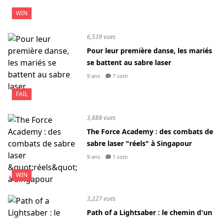
WIN
6,539 vues
Pour leur première danse, les mariés
se battent au sabre laser
9 ans
7 com
FAIL
3,888 vues
The Force Academy : des combats de
sabre laser "réels" à Singapour
9 ans
1 com
WIN
3,227 vues
Path of a Lightsaber : le chemin d'un