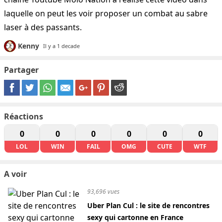
laquelle on peut les voir proposer un combat au sabre
laser à des passants.
Kenny
Il y a 1 decade
Partager
Réactions
0
0
0
0
0
0
LOL
WIN
FAIL
OMG
CUTE
WTF
A voir
93,696 vues
Uber Plan Cul : le site de rencontres
sexy qui cartonne en France