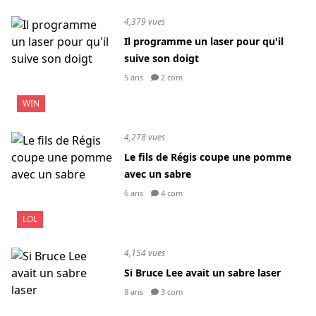
4,379 vues
Il programme un laser pour qu'il
suive son doigt
5 ans
2 com
WIN
4,278 vues
Le fils de Régis coupe une pomme
avec un sabre
6 ans
4 com
LOL
4,154 vues
Si Bruce Lee avait un sabre laser
8 ans
3 com