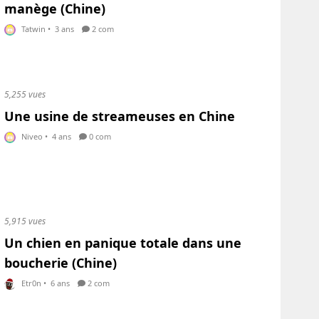
manège (Chine)
Tatwin
•
3 ans
2 com
5,255 vues
Une usine de streameuses en Chine
Niveo
•
4 ans
0 com
5,915 vues
Un chien en panique totale dans une
boucherie (Chine)
Etr0n
•
6 ans
2 com