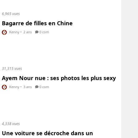
6,965 vues
Bagarre de filles en Chine
Kenny
•
2 ans
0 com
31,315 vues
Ayem Nour nue : ses photos les plus sexy
Kenny
•
3 ans
0 com
4,338 vues
Une voiture se décroche dans un