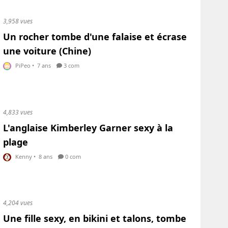
3,958 vues
Un rocher tombe d'une falaise et écrase
une voiture (Chine)
PiPeo
•
7 ans
3 com
4,833 vues
L'anglaise Kimberley Garner sexy à la
plage
Kenny
•
8 ans
0 com
4,204 vues
Une fille sexy, en bikini et talons, tombe