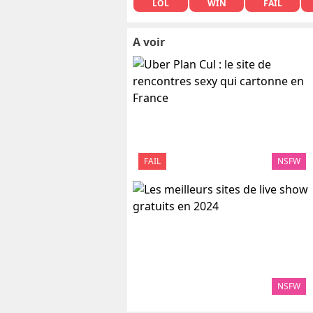
LOL
WIN
FAIL
A voir
FAIL
NSFW
NSFW