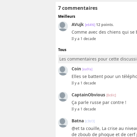
7 commentaires
Meilleurs
AVujk
12 points.
[e64!6]
Comme avec des chiens qui se bat
Il y a 1 decade
Tous
Les commentaires pour cette discuss
Coin
[ea9!a]
Elles se battent pour un téléph
Il y a 1 decade
CaptainObvious
[0c6!c]
Ça parle russe par contre !
Il y a 1 decade
Batna
[c3b!3]
@et ta couille, La crise au nivea
de zboub de phoque et de cerf 