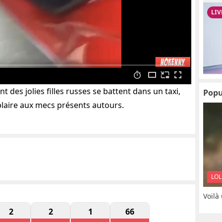
t des jolies filles russes se battent dans un taxi,
Popu
laire aux mecs présents autours.
LOL
Voilà
2
2
1
66