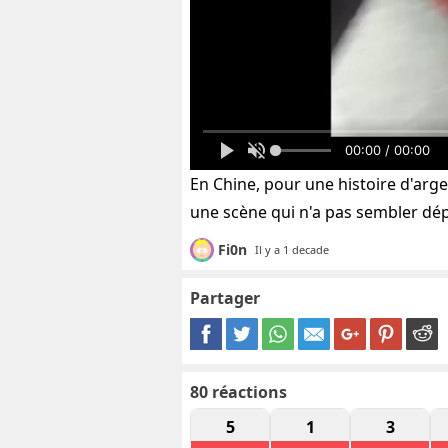
00:00 / 00:00
En Chine, pour une histoire d'argen
une scène qui n'a pas sembler dép
Fi0n
Il y a 1 decade
Partager
80
réactions
5
1
3