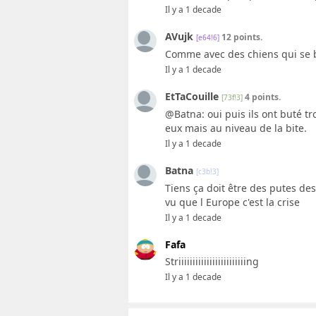
Il y a 1 decade
AVujk
12 points.
[e64!6]
Comme avec des chiens qui se bat
Il y a 1 decade
EtTaCouille
4 points.
[73f!3]
@Batna: oui puis ils ont buté tr
eux mais au niveau de la bite.
Il y a 1 decade
Batna
[c3b!3]
Tiens ça doit être des putes de
vu que l Europe c'est la crise
Il y a 1 decade
Fafa
Striiiiiiiiiiiiiiiiiiiiiiiing
Il y a 1 decade