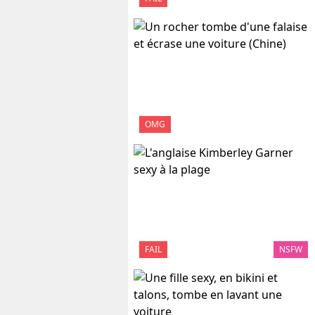
OMG
FAIL
NSFW