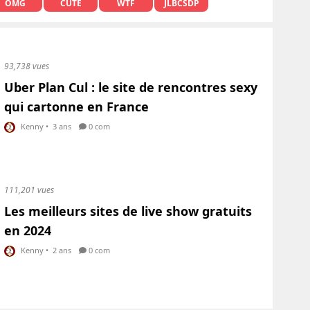
OMG
CUTE
WTF
JLBCSDP
93,738 vues
Uber Plan Cul : le site de rencontres sexy
qui cartonne en France
Kenny
•
3 ans
0 com
111,201 vues
Les meilleurs sites de live show gratuits
en 2024
Kenny
•
2 ans
0 com