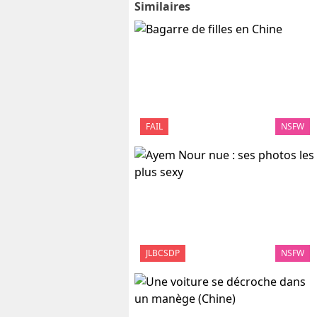
Similaires
FAIL
NSFW
JLBCSDP
NSFW