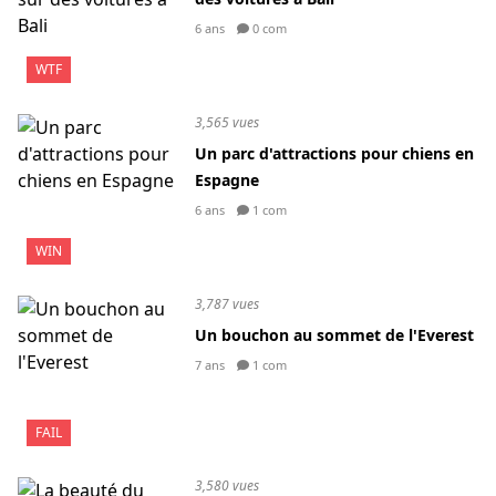
6 ans
0 com
WTF
3,565 vues
Un parc d'attractions pour chiens en
Espagne
6 ans
1 com
WIN
3,787 vues
Un bouchon au sommet de l'Everest
7 ans
1 com
FAIL
3,580 vues