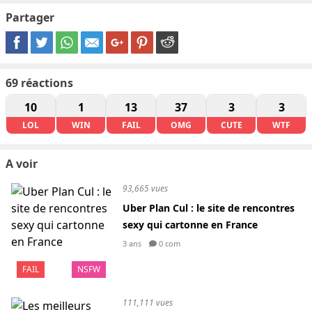
Partager
69
réactions
10
1
13
37
3
3
LOL
WIN
FAIL
OMG
CUTE
WTF
A voir
93,665 vues
Uber Plan Cul : le site de rencontres
sexy qui cartonne en France
3 ans
0 com
FAIL
NSFW
111,111 vues