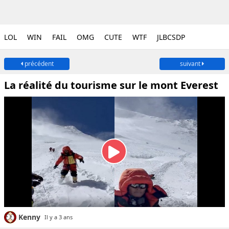
LOL
WIN
FAIL
OMG
CUTE
WTF
JLBCSDP
précédent
suivant
La réalité du tourisme sur le mont Everest
Kenny
Il y a 3 ans