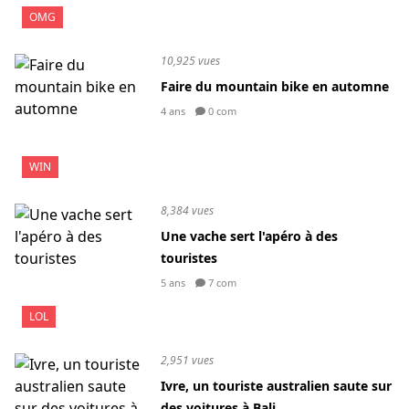
OMG
10,925 vues
Faire du mountain bike en automne
4 ans
0 com
WIN
8,384 vues
Une vache sert l'apéro à des
touristes
5 ans
7 com
LOL
2,951 vues
Ivre, un touriste australien saute sur
des voitures à Bali