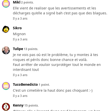
Mikl
2 points.
Elle vient de realiser que les avertissements et les
décharges qu’elle a signé bah c’est pas que des blagues.
Il y a 3 ans
Sikro
Mignon
Il y a 3 ans
Tulipe
13 points.
Je ne vois pas où est le problème, tu y montes à tes
risques et périls donc bonne chance et voilà.
Faut arrêter de vouloir surprotéger tout le monde en
interdisant tout
Il y a 3 ans
TucoBenedicto
1 point.
C'est un cimetière la haut donc pas choquant :-)
Il y a 3 ans
Kenny
15 points.