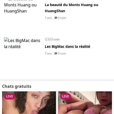
La beauté du Monts Huang ou
HuangShan
7 ans
0 com
3,523 vues
Les BigMac dans la réalité
7 ans
0 com
Chats gratuits