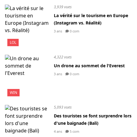
3,939 vues
La vérité sur le tourisme en Europe
(Instagram vs. Réalité)
3 ans
0 com
LOL
4,322 vues
Un drone au sommet de l'Everest
3 ans
0 com
WIN
5,093 vues
Des touristes se font surprendre lors
d'une baignade (Bali)
4 ans
5 com