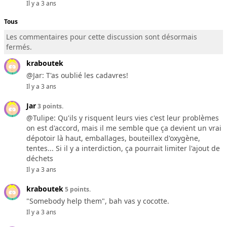
Il y a 3 ans
Tous
Les commentaires pour cette discussion sont désormais
fermés.
kraboutek
@Jar: T'as oublié les cadavres!
Il y a 3 ans
Jar
3 points.
@Tulipe: Qu'ils y risquent leurs vies c'est leur problèmes
on est d'accord, mais il me semble que ça devient un vrai
dépotoir là haut, emballages, bouteillex d'oxygène,
tentes... Si il y a interdiction, ça pourrait limiter l'ajout de
déchets
Il y a 3 ans
kraboutek
5 points.
"Somebody help them", bah vas y cocotte.
Il y a 3 ans