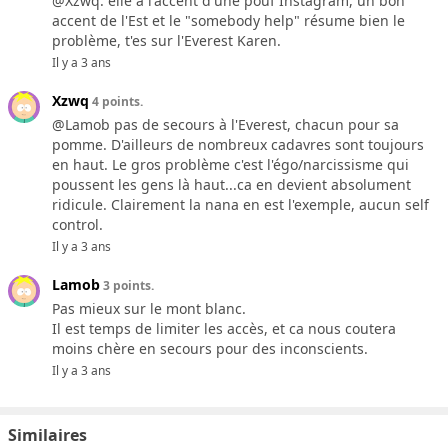
@Xzwq: elle a l'accent d'une pouf Instagram, un bon
accent de l'Est et le "somebody help" résume bien le
problème, t'es sur l'Everest Karen.
Il y a 3 ans
Xzwq
4 points.
@Lamob pas de secours à l'Everest, chacun pour sa
pomme. D'ailleurs de nombreux cadavres sont toujours
en haut. Le gros problème c'est l'égo/narcissisme qui
poussent les gens là haut...ca en devient absolument
ridicule. Clairement la nana en est l'exemple, aucun self
control.
Il y a 3 ans
Lamob
3 points.
Pas mieux sur le mont blanc.
Il est temps de limiter les accès, et ca nous coutera
moins chère en secours pour des inconscients.
Il y a 3 ans
Similaires