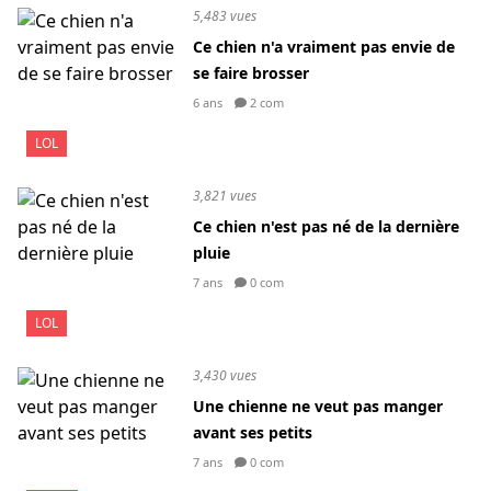
5,483 vues
Ce chien n'a vraiment pas envie de
se faire brosser
6 ans
2 com
LOL
3,821 vues
Ce chien n'est pas né de la dernière
pluie
7 ans
0 com
LOL
3,430 vues
Une chienne ne veut pas manger
avant ses petits
7 ans
0 com