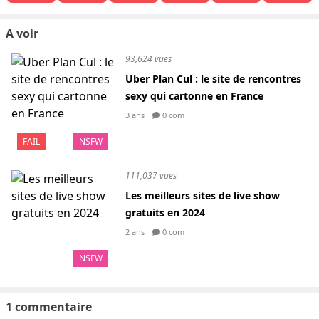
A voir
93,624 vues
Uber Plan Cul : le site de rencontres
sexy qui cartonne en France
3 ans
0 com
FAIL
NSFW
111,037 vues
Les meilleurs sites de live show
gratuits en 2024
2 ans
0 com
NSFW
1 commentaire