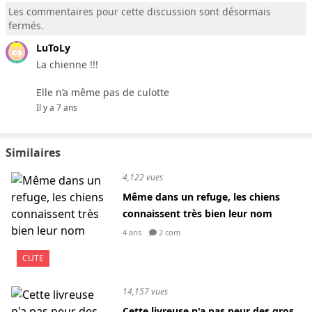
Les commentaires pour cette discussion sont désormais
fermés.
LuToLy
La chienne !!!
Elle n’a même pas de culotte
Il y a 7 ans
Similaires
4,122 vues
Même dans un refuge, les chiens
connaissent très bien leur nom
4 ans
2 com
CUTE
14,157 vues
Cette livreuse n'a pas peur des gros