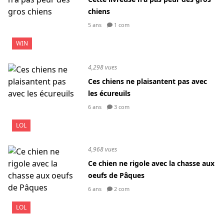
chiens
5 ans
1 com
WIN
4,298 vues
Ces chiens ne plaisantent pas avec
les écureuils
6 ans
3 com
LOL
4,968 vues
Ce chien ne rigole avec la chasse aux
oeufs de Pâques
6 ans
2 com
LOL