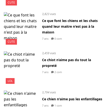
CUTE
3,823 vues
Ce que font les chiens et les chats
quand leur maitre n'est pas à la
maison
7 ans
0 com
CUTE
3,459 vues
Ce chiot n’aime pas du tout la
propreté
7 ans
2 com
LOL
3,794 vues
Ce chien n'aime pas les enfantillages
7 ans
1 com