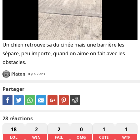
Un chien retrouve sa dulcinée mais une barrière les
sépare, peu importe, quand on aime on fait avec les
obstacles.
Platon
Il y a 7 ans
Partager
28
réactions
18
2
2
0
1
1
LOL
WIN
FAIL
OMG
CUTE
WTF