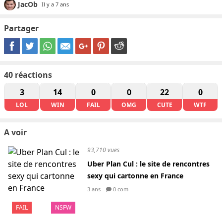
JacOb
Il y a 7 ans
Partager
40
réactions
3
14
0
0
22
0
LOL
WIN
FAIL
OMG
CUTE
WTF
A voir
93,710 vues
Uber Plan Cul : le site de rencontres
sexy qui cartonne en France
3 ans
0 com
FAIL
NSFW