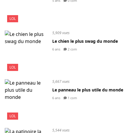
5 ans
0 com
LOL
5,909 vues
Le chien le plus swag du monde
6 ans
2 com
LOL
5,667 vues
Le panneau le plus utile du monde
6 ans
1 com
LOL
5,544 vues