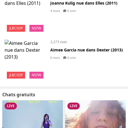
Joanna Kulig nue dans Elles (2011)
4 mois
0 com
JLBCSDP
NSFW
3,273 vues
Aimee Garcia nue dans Dexter (2013)
6 mois
0 com
JLBCSDP
NSFW
Chats gratuits