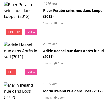
1,616 vues
Piper Perabo seins nus dans Looper
(2012)
1 mois
0 com
JLBCSDP
NSFW
2,219 vues
Adèle Haenel nue dans Après le sud
(2011)
1 mois
0 com
FAIL
NSFW
1,825 vues
Marin Ireland nue dans Boss (2012)
1 mois
0 com