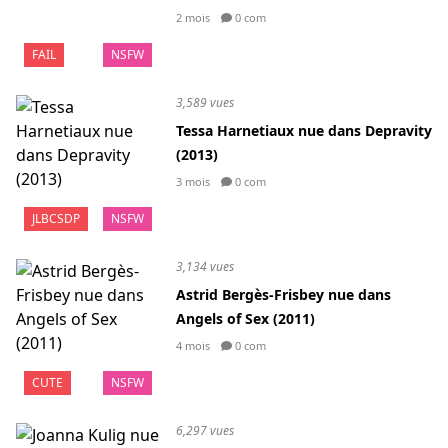
2 mois
0 com
FAIL
NSFW
3,589 vues
Tessa Harnetiaux nue dans Depravity
(2013)
3 mois
0 com
JLBCSDP
NSFW
3,134 vues
Astrid Bergès-Frisbey nue dans
Angels of Sex (2011)
4 mois
0 com
CUTE
NSFW
6,297 vues