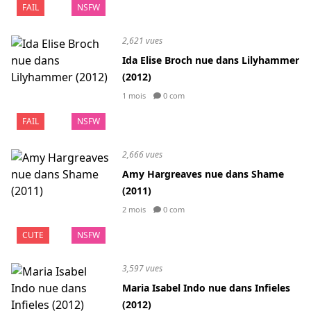
FAIL
NSFW
2,621 vues
Ida Elise Broch nue dans Lilyhammer
(2012)
1 mois
0 com
FAIL
NSFW
2,666 vues
Amy Hargreaves nue dans Shame
(2011)
2 mois
0 com
CUTE
NSFW
3,597 vues
Maria Isabel Indo nue dans Infieles
(2012)