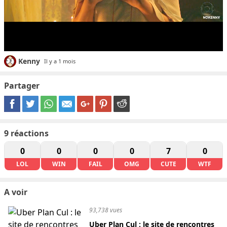
Kenny
Il y a 1 mois
Partager
9
réactions
0
0
0
0
7
0
LOL
WIN
FAIL
OMG
CUTE
WTF
A voir
93,738 vues
Uber Plan Cul : le site de rencontres