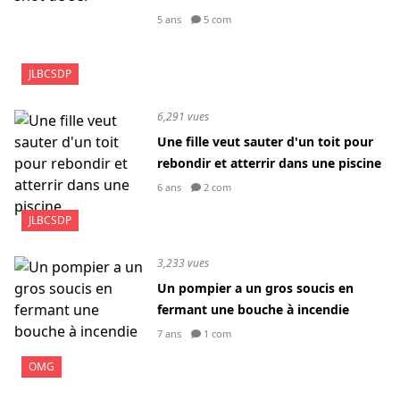
5 ans
5 com
JLBCSDP
6,291 vues
Une fille veut sauter d'un toit pour
rebondir et atterrir dans une piscine
6 ans
2 com
JLBCSDP
3,233 vues
Un pompier a un gros soucis en
fermant une bouche à incendie
7 ans
1 com
OMG