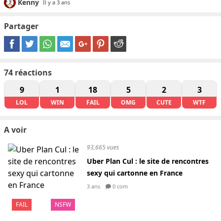
Kenny
Il y a 3 ans
Partager
74
réactions
9
1
18
5
2
3
LOL
WIN
FAIL
OMG
CUTE
WTF
A voir
93,665 vues
Uber Plan Cul : le site de rencontres
sexy qui cartonne en France
3 ans
0 com
FAIL
NSFW