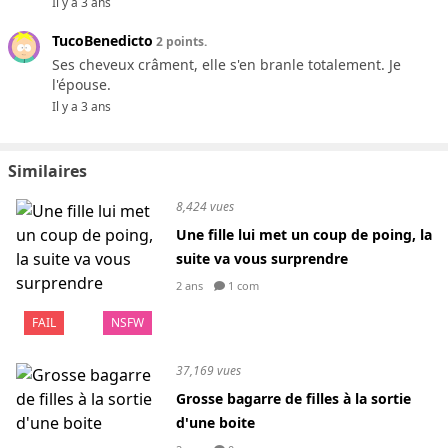
Il y a 3 ans
TucoBenedicto
2 points.
Ses cheveux crâment, elle s'en branle totalement. Je
l'épouse.
Il y a 3 ans
Similaires
8,424 vues
Une fille lui met un coup de poing, la
suite va vous surprendre
2 ans
1 com
FAIL
NSFW
37,169 vues
Grosse bagarre de filles à la sortie
d'une boite