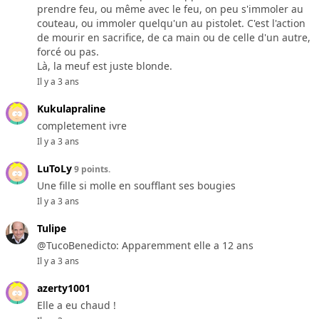
prendre feu, ou même avec le feu, on peu s'immoler au
couteau, ou immoler quelqu'un au pistolet. C'est l'action
de mourir en sacrifice, de ca main ou de celle d'un autre,
forcé ou pas.
Là, la meuf est juste blonde.
Il y a 3 ans
Kukulapraline
completement ivre
Il y a 3 ans
LuToLy
9 points.
Une fille si molle en soufflant ses bougies
Il y a 3 ans
Tulipe
@TucoBenedicto: Apparemment elle a 12 ans
Il y a 3 ans
azerty1001
Elle a eu chaud !