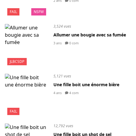
2 ans
0 com
FAIL
NSFW
3,524 vues
Allumer une bougie avec sa fumée
3 ans
0 com
JLBCSDP
5,121 vues
Une fille boit une énorme bière
4 ans
4 com
FAIL
12,792 vues
Une fille boit un shot de sel