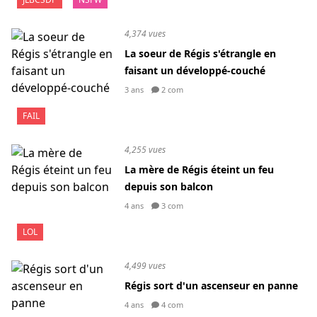
4,374 vues
La soeur de Régis s'étrangle en
faisant un développé-couché
3 ans
2 com
FAIL
4,255 vues
La mère de Régis éteint un feu
depuis son balcon
4 ans
3 com
LOL
4,499 vues
Régis sort d'un ascenseur en panne
4 ans
4 com