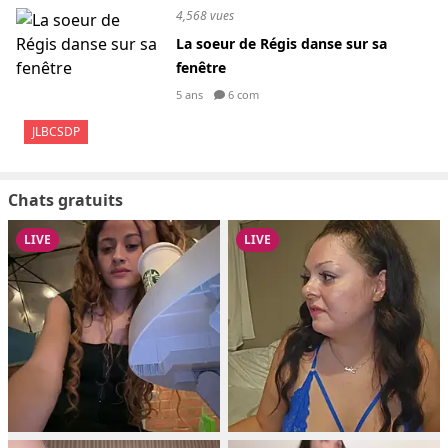
4,568 vues
La soeur de Régis danse sur sa
fenêtre
5 ans
6 com
JLBCSDP
Chats gratuits