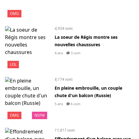
OMG
4,954 vues
La soeur de Régis montre ses
nouvelles chaussures
4 ans
3 com
LOL
8,174 vues
En pleine embrouille, un couple
chute d'un balcon (Russie)
5 ans
6 com
OMG
NSFW
11,817 vues
Effondrement d'un balcon avec vue