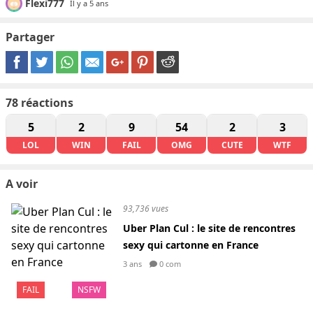
Flexi777
Il y a 5 ans
Partager
78
réactions
5
2
9
54
2
3
LOL
WIN
FAIL
OMG
CUTE
WTF
A voir
93,736 vues
Uber Plan Cul : le site de rencontres
sexy qui cartonne en France
3 ans
0 com
FAIL
NSFW