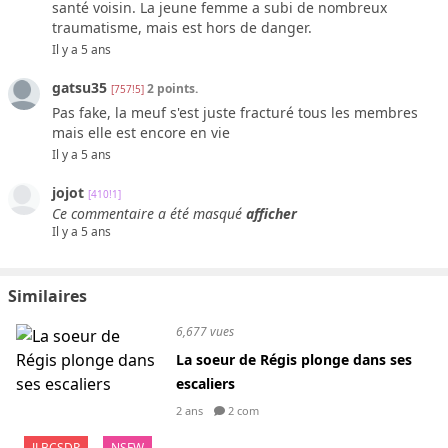
santé voisin. La jeune femme a subi de nombreux
traumatisme, mais est hors de danger.
Il y a 5 ans
gatsu35
2 points.
[757!5]
Pas fake, la meuf s'est juste fracturé tous les membres
mais elle est encore en vie
Il y a 5 ans
jojot
[410!1]
Ce commentaire a été masqué
afficher
Il y a 5 ans
Similaires
6,677 vues
La soeur de Régis plonge dans ses
escaliers
2 ans
2 com
JLBCSDP
NSFW