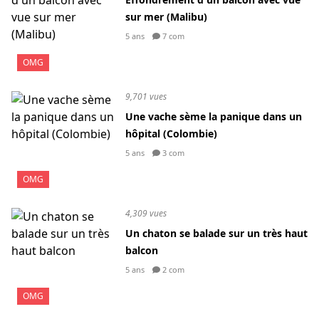
sur mer (Malibu)
5 ans
7 com
OMG
9,701 vues
Une vache sème la panique dans un
hôpital (Colombie)
5 ans
3 com
OMG
4,309 vues
Un chaton se balade sur un très haut
balcon
5 ans
2 com
OMG